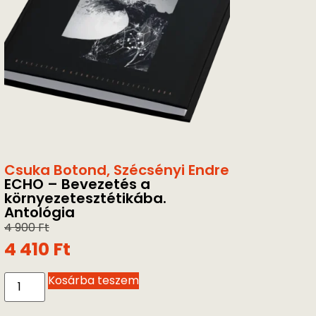
Csuka Botond
,
Szécsényi Endre
ECHO – Bevezetés a
környezetesztétikába.
Antológia
4 900
Ft
4 410
Ft
Kosárba teszem