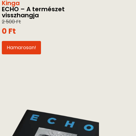
Kinga
ECHO – A természet
visszhangja
2 500
Ft
0
Ft
Hamarosan!