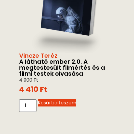
Vincze Teréz
A látható ember 2.0. A
megtestesült filmértés és a
filmi testek olvasása
4 900
Ft
4 410
Ft
Kosárba teszem