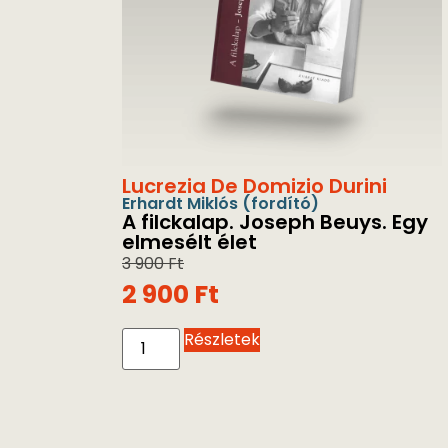
Lucrezia De Domizio Durini
Erhardt Miklós
(fordító)
A filckalap. Joseph Beuys. Egy
elmesélt élet
3 900
Ft
2 900
Ft
Részletek