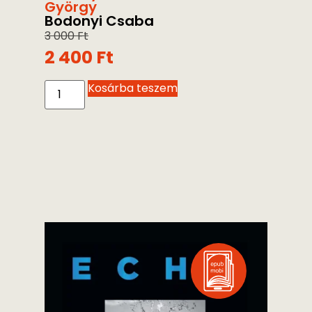
György
Bodonyi Csaba
3 000
Ft
2 400
Ft
Kosárba teszem