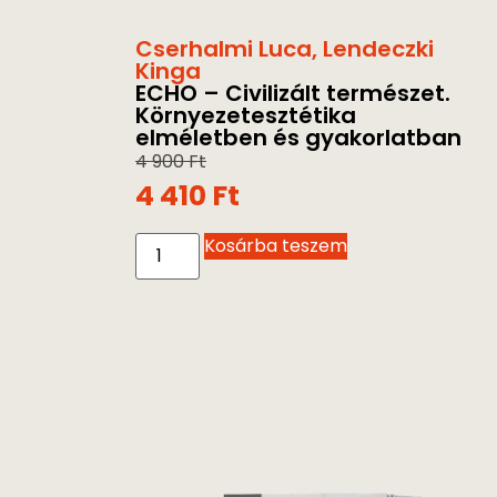
Cserhalmi Luca
,
Lendeczki
Kinga
ECHO – Civilizált természet.
Környezetesztétika
elméletben és gyakorlatban
4 900
Ft
4 410
Ft
Kosárba teszem