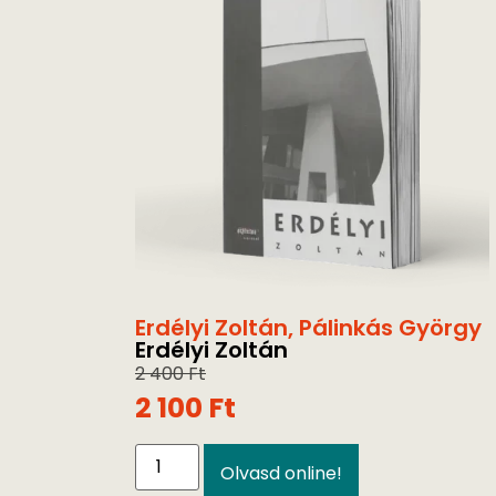
Erdélyi Zoltán
,
Pálinkás György
Erdélyi Zoltán
2 400
Ft
2 100
Ft
Olvasd online!