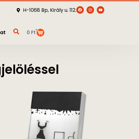
H-1068 Bp, Király u. 112.
at
0
Ft
elöléssel