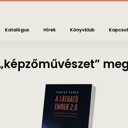
nyvklub
Kapcsolat
0
Ft
Katalógus
Hírek
Könyvklub
Kapcsol
„képzőművészet” megj