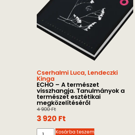
Cserhalmi Luca
,
Lendeczki
Kinga
ECHO – A természet
visszhangja. Tanulmányok a
természet esztétikai
megközelítéséről
4 900
Ft
3 920
Ft
Kosárba teszem