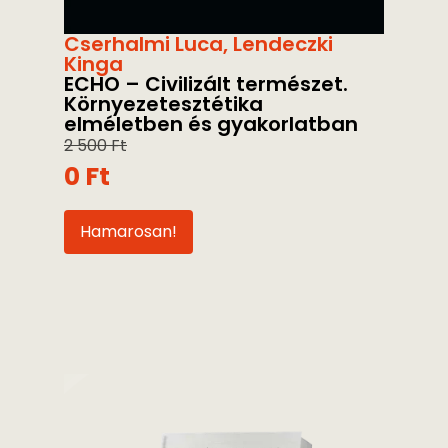
Cserhalmi Luca
,
Lendeczki
Kinga
ECHO – Civilizált természet.
Környezetesztétika
elméletben és gyakorlatban
2 500
Ft
0
Ft
Hamarosan!