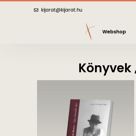
Webshop
Katalógus
Hírek
Kö
kijarat@kijarat.hu
Webshop
Könyvek 