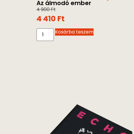
Az álmodó ember
4 900
Ft
4 410
Ft
Kosárba teszem