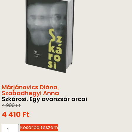
Márjánovics Diána
,
Szabadhegyi Anna
Szkárosi. Egy avanzsár arcai
4 900
Ft
4 410
Ft
Kosárba teszem