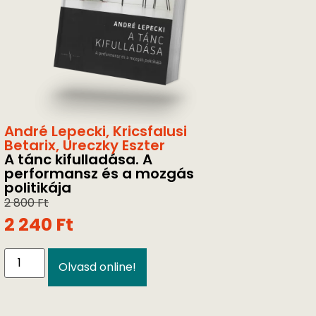
André Lepecki
,
Kricsfalusi
Betarix
,
Ureczky Eszter
A tánc kifulladása. A
performansz és a mozgás
politikája
2 800
Ft
2 240
Ft
Olvasd online!