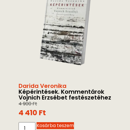
Darida Veronika
Képérintések. Kommentárok
Vojnich Erzsébet festészetéhez
4 900
Ft
4 410
Ft
Kosárba teszem