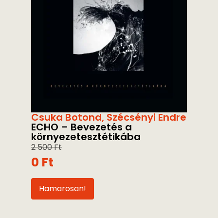
Csuka Botond
,
Szécsényi Endre
ECHO – Bevezetés a
környezetesztétikába
2 500
Ft
0
Ft
Hamarosan!