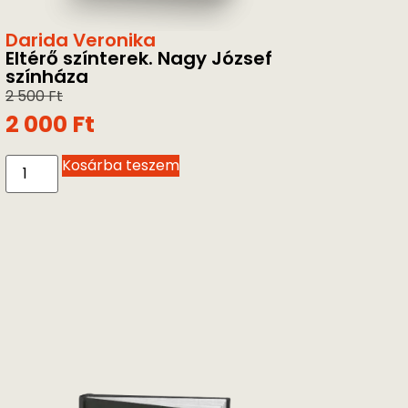
Darida Veronika
Eltérő színterek. Nagy József
színháza
2 500
Ft
2 000
Ft
Kosárba teszem