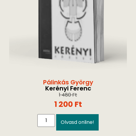
Pálinkás György
Kerényi Ferenc
1 480
Ft
1 200
Ft
Olvasd online!