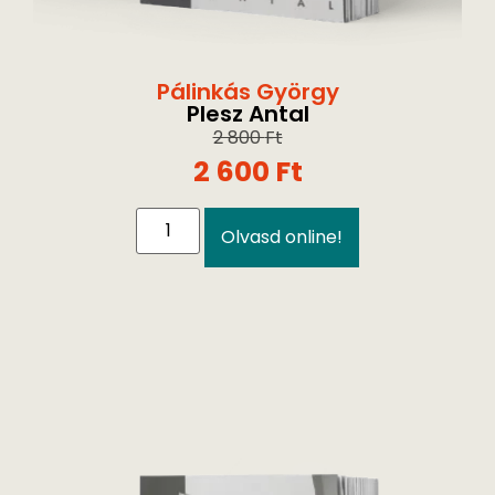
Pálinkás György
Plesz Antal
2 800
Ft
2 600
Ft
Olvasd online!