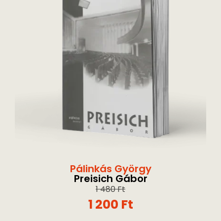
Pálinkás György
Preisich Gábor
1 480
Ft
1 200
Ft