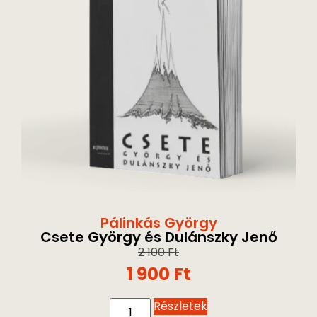
Pálinkás György
Csete György és Dulánszky Jenő
2 100
Ft
1 900
Ft
Részletek