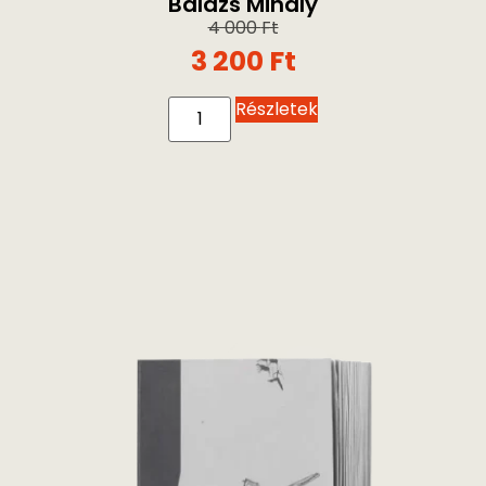
Balázs Mihály
4 000
Ft
3 200
Ft
Részletek