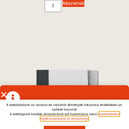
Részletek
A weboldalunk az olvasói és vásárlói élmények fokozása érdekében ún.
sütiket használ.
Július 13. és augusztus 7. között a személyes átvétel
A weblapunk tovább olvasásával ezt tudomásul veszi.
Adatvédelmi
szünetel.
A július 10. után leadott rendeléseket
tájékoztatónkat itt olvashatja
.
augusztus 10. után tudjuk küldeni.
Megértésüket