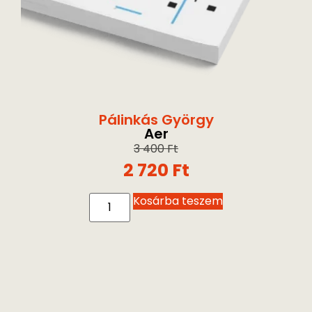
Pálinkás György
Aer
3 400
Ft
2 720
Ft
Kosárba teszem