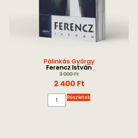
Pálinkás György
Ferencz István
3 000
Ft
2 400
Ft
Részletek