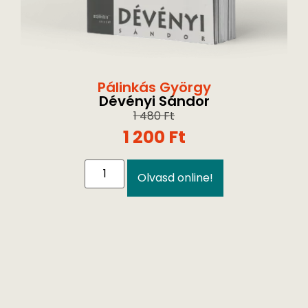
Pálinkás György
Dévényi Sándor
1 480
Ft
1 200
Ft
Olvasd online!