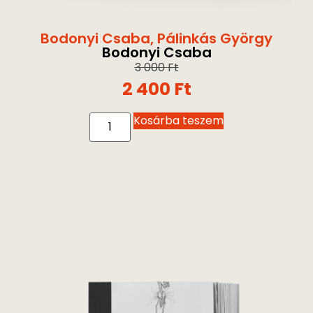
Bodonyi Csaba
,
Pálinkás György
Bodonyi Csaba
3 000
Ft
2 400
Ft
Kosárba teszem