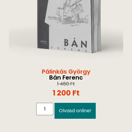
Pálinkás György
Bán Ferenc
1 480
Ft
1 200
Ft
Olvasd online!