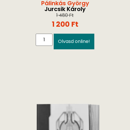
Pálinkás György
Jurcsik Károly
1 480
Ft
1 200
Ft
Olvasd online!