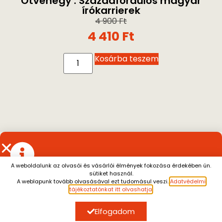
Ötvenegy : Századfordulós magyar
írókarrierek
4 900
Ft
4 410
Ft
Kosárba teszem
A weboldalunk az olvasói és vásárlói élmények fokozása érdekében ún.
sütiket használ.
Július 13. és augusztus 7. között a személyes átvétel
A weblapunk tovább olvasásával ezt tudomásul veszi.
Adatvédelmi
szünetel.
A július 10. után leadott rendeléseket
tájékoztatónkat itt olvashatja
.
augusztus 10. után tudjuk küldeni.
Megértésüket
köszönjük.
Elfogadom