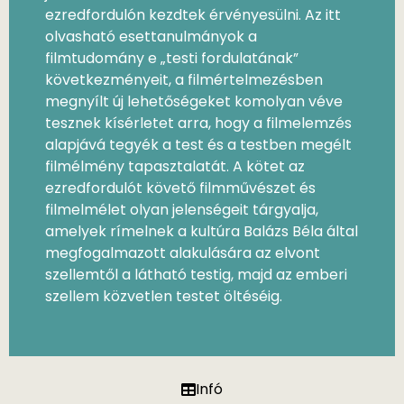
ezredfordulón kezdtek érvényesülni. Az itt
olvasható esettanulmányok a
filmtudomány e „testi fordulatának”
következményeit, a filmértelmezésben
megnyílt új lehetőségeket komolyan véve
tesznek kísérletet arra, hogy a filmelemzés
alapjává tegyék a test és a testben megélt
filmélmény tapasztalatát. A kötet az
ezredfordulót követő filmművészet és
filmelmélet olyan jelenségeit tárgyalja,
amelyek rímelnek a kultúra Balázs Béla által
megfogalmazott alakulására az elvont
szellemtől a látható testig, majd az emberi
szellem közvetlen testet öltéséig.
Infó