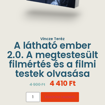
Vincze Teréz
A látható ember
2.0. A megtestesült
filmértés és a filmi
testek olvasása
4 410
Ft
4 900
Ft
Kosárba teszem