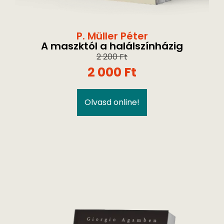
P. Müller Péter
A maszktól a halálszínházig
2 200
Ft
2 000
Ft
Olvasd online!