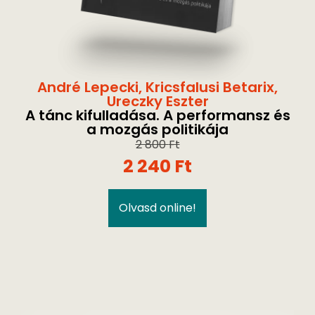
André Lepecki
,
Kricsfalusi Betarix
,
Ureczky Eszter
A tánc kifulladása. A performansz és
a mozgás politikája
2 800
Ft
2 240
Ft
Olvasd online!