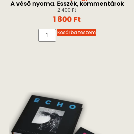
Mikola Gyöngyi
A véső nyoma. Esszék, kommentárok
2 400
Ft
1 800
Ft
Kosárba teszem