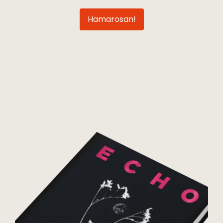
0
Ft
Hamarosan!