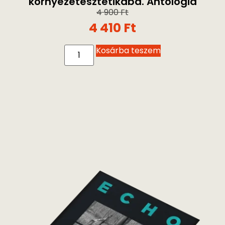
Csuka Botond
,
Szécsényi Endre
ECHO – Bevezetés a
környezetesztétikába. Antológia
4 900
Ft
4 410
Ft
Kosárba teszem