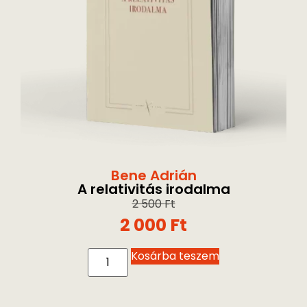
Bene Adrián
A relativitás irodalma
2 500
Ft
2 000
Ft
Kosárba teszem