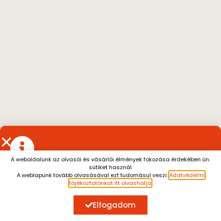
A weboldalunk az olvasói és vásárlói élmények fokozása érdekében ún.
sütiket használ.
Július 13. és augusztus 7. között a személyes átvétel
A weblapunk tovább olvasásával ezt tudomásul veszi.
Adatvédelmi
szünetel.
A július 10. után leadott rendeléseket
tájékoztatónkat itt olvashatja
.
augusztus 10. után tudjuk küldeni.
Megértésüket
köszönjük.
Elfogadom