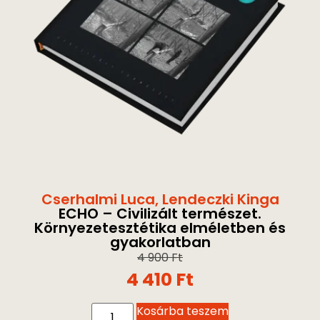
Cserhalmi Luca
,
Lendeczki Kinga
ECHO – Civilizált természet.
Környezetesztétika elméletben és
gyakorlatban
4 900
Ft
4 410
Ft