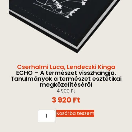
Cserhalmi Luca
,
Lendeczki Kinga
ECHO – A természet visszhangja.
Tanulmányok a természet esztétikai
megközelítéséről
4 900
Ft
3 920
Ft
Kosárba teszem