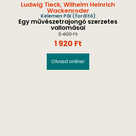
Ludwig Tieck
,
Wilhelm Heinrich
Wackenroder
Kelemen Pál
(fordító)
Egy művészetrajongó szerzetes
vallomásai
2 400
Ft
1 920
Ft
Olvasd online!