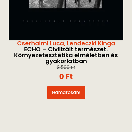
Cserhalmi Luca
,
Lendeczki Kinga
ECHO – Civilizált természet.
Környezetesztétika elméletben és
gyakorlatban
2 500
Ft
0
Ft
Hamarosan!