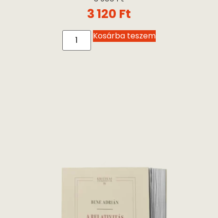
3 900
Ft
3 120
Ft
Kosárba teszem