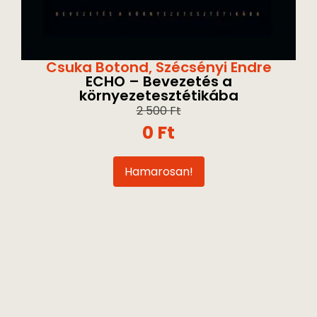
Csuka Botond
,
Szécsényi Endre
ECHO – Bevezetés a
környezetesztétikába
2 500
Ft
0
Ft
Hamarosan!