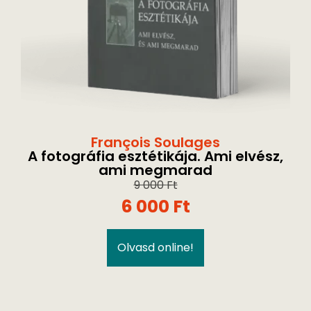
François Soulages
A fotográfia esztétikája. Ami elvész,
ami megmarad
9 000
Ft
6 000
Ft
Olvasd online!