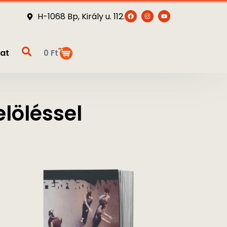
H-1068 Bp, Király u. 112.
at
0
Ft
löléssel