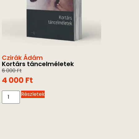
Czirák Ádám
Kortárs táncelméletek
6 000
Ft
4 000
Ft
Részletek