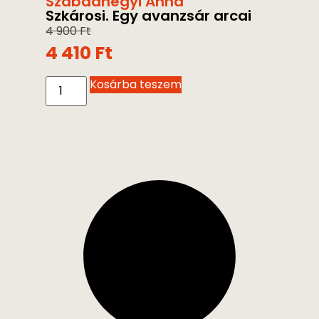
Szabadhegyi Anna
Szkárosi. Egy avanzsár arcai
4 900
Ft
4 410
Ft
Kosárba teszem