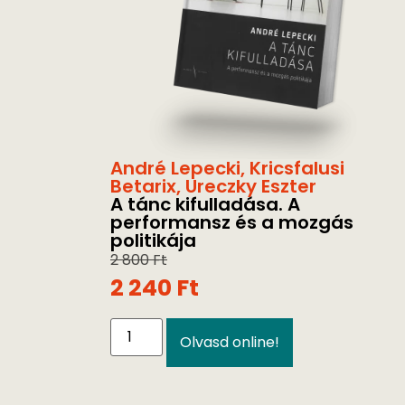
André Lepecki
,
Kricsfalusi
Betarix
,
Ureczky Eszter
A tánc kifulladása. A
performansz és a mozgás
politikája
2 800
Ft
2 240
Ft
Olvasd online!