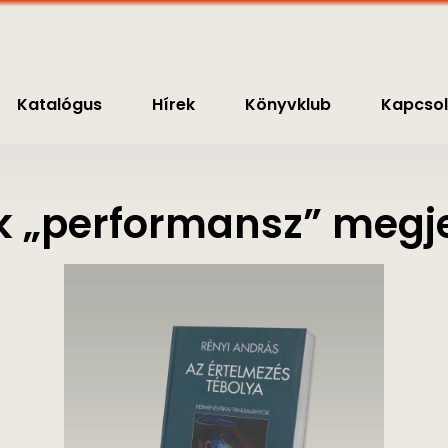
nyvklub
Kapcsolat
0
Ft
Katalógus
Hírek
Könyvklub
Kapcsol
 „performansz” megje