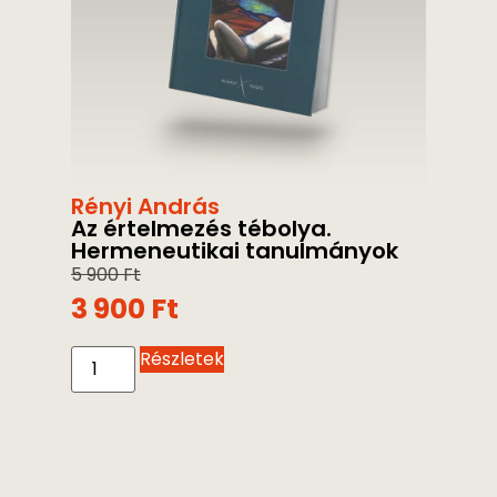
Rényi András
Az értelmezés tébolya.
Hermeneutikai tanulmányok
5 900
Ft
3 900
Ft
Részletek