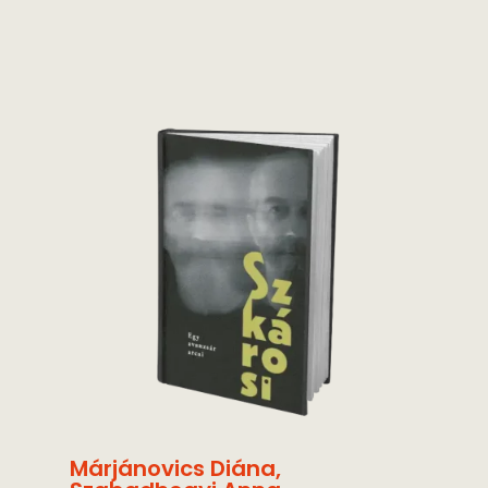
Márjánovics Diána
,