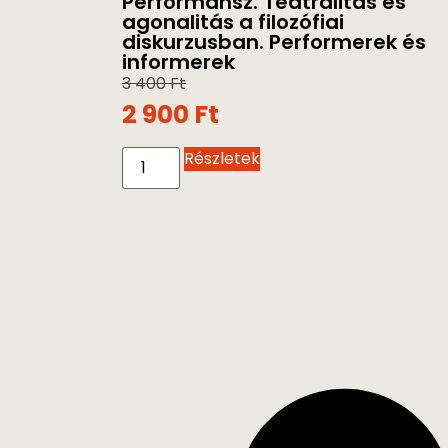
Performansz. Teatralitás és
agonalitás a filozófiai
diskurzusban. Performerek és
informerek
3 400
Ft
2 900
Ft
Részletek