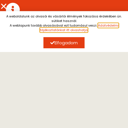
A weboldalunk az olvasói és vásárlói élmények fokozása érdekében ún.
sütiket használ.
Július 13. és augusztus 7. között a személyes átvétel
A weblapunk tovább olvasásával ezt tudomásul veszi.
Adatvédelmi
szünetel.
A július 10. után leadott rendeléseket
tájékoztatónkat itt olvashatja
.
augusztus 10. után tudjuk küldeni.
Megértésüket
köszönjük.
Elfogadom
ÍRJON NEKÜNK
Kérdéseivel forduljon hozzánk, email címünk:
kijarat@kijarat.hu