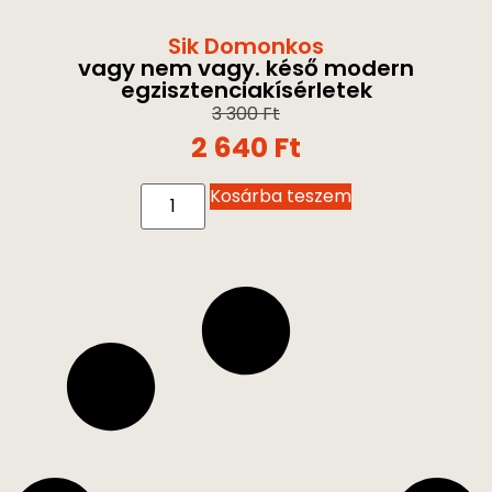
Sik Domonkos
vagy nem vagy. késő modern
egzisztenciakísérletek
3 300
Ft
2 640
Ft
Kosárba teszem