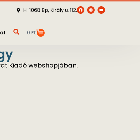
H-1068 Bp, Király u. 112.
at
0
Ft
gy
árat Kiadó webshopjában.