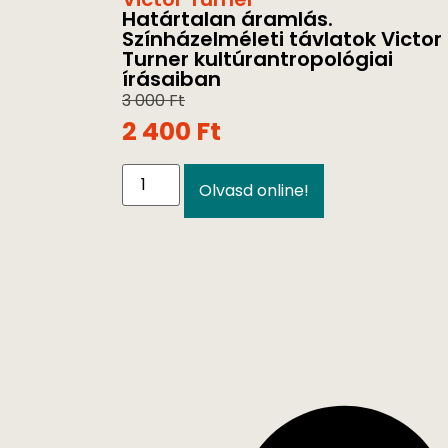
Határtalan áramlás.
Színházelméleti távlatok Victor
Turner kultúrantropológiai
írásaiban
3 000
Ft
2 400
Ft
Olvasd online!