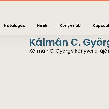
nyvklub
Kapcsolat
0
Ft
Katalógus
Hírek
Könyvklub
Kapcsol
Kálmán C. Györ
Kálmán C. György könyvei a Kij