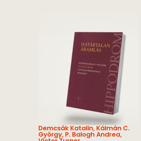
Demcsák Katalin
,
Kálmán C.
György
,
P. Balogh Andrea
,
Victor Turner