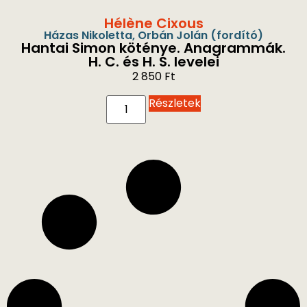
Hélène Cixous
Házas Nikoletta
,
Orbán Jolán
(fordító)
Hantai Simon köténye. Anagrammák.
H. C. és H. S. levelei
2 850
Ft
Részletek