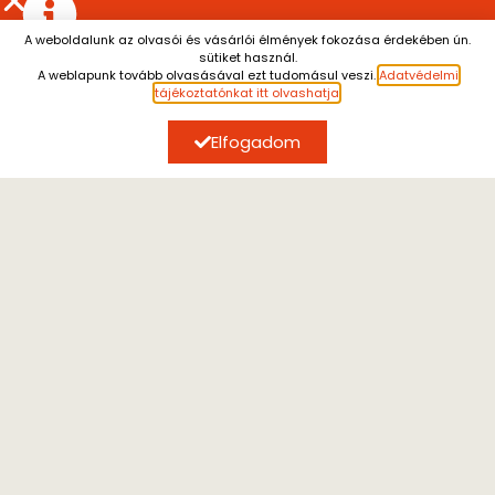
A weboldalunk az olvasói és vásárlói élmények fokozása érdekében ún.
sütiket használ.
Július 13. és augusztus 7. között a személyes átvétel
A weblapunk tovább olvasásával ezt tudomásul veszi.
Adatvédelmi
szünetel.
A július 10. után leadott rendeléseket
tájékoztatónkat itt olvashatja
.
augusztus 10. után tudjuk küldeni.
Megértésüket
köszönjük.
Elfogadom
ÍRJON NEKÜNK
Kérdéseivel forduljon hozzánk, email címünk:
kijarat@kijarat.hu