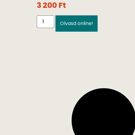
3 200
Ft
Olvasd online!