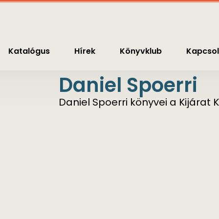
nyvklub
Kapcsolat
0
Ft
Katalógus
Hírek
Könyvklub
Kapcsol
Daniel Spoerri
Daniel Spoerri könyvei a Kijára