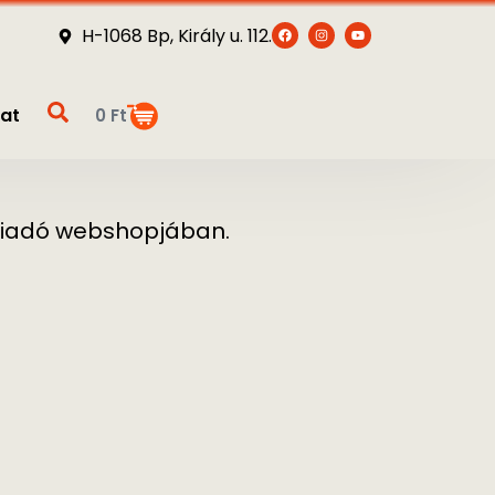
H-1068 Bp, Király u. 112.
at
0
Ft
t Kiadó webshopjában.