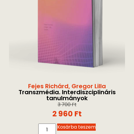
Fejes Richárd
,
Gregor Lilla
Transzmédia. Interdiszciplináris
tanulmányok
3 700
Ft
2 960
Ft
Kosárba teszem