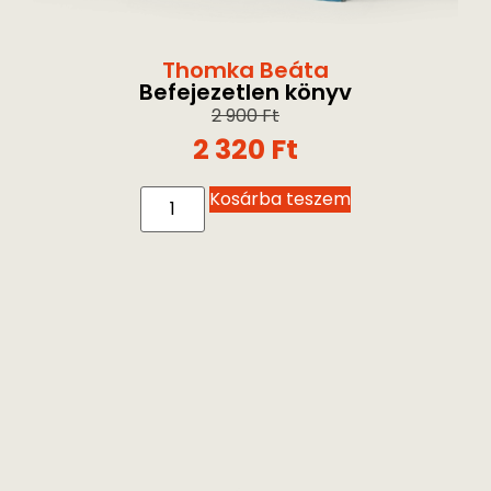
Thomka Beáta
Befejezetlen könyv
2 900
Ft
2 320
Ft
Kosárba teszem