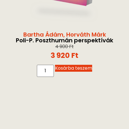
Bartha Ádám
,
Horváth Márk
Poli-P. Poszthumán perspektívák
4 900
Ft
3 920
Ft
Kosárba teszem