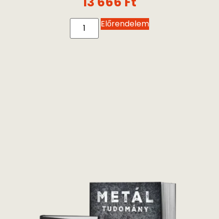
13 666
Ft
Előrendelem