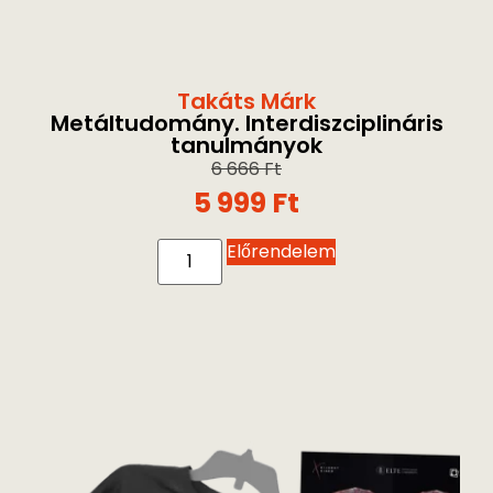
Takáts Márk
Metáltudomány. Interdiszciplináris
tanulmányok
6 666
Ft
5 999
Ft
Előrendelem