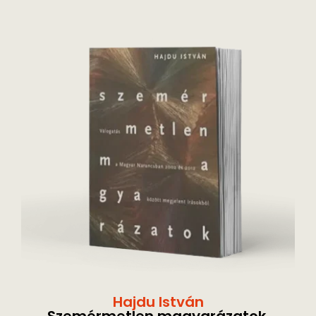
Hajdu István
Szemérmetlen magyarázatok.