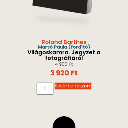
Roland Barthes
Marsó Paula
(fordító)
Világoskamra. Jegyzet a
fotográfiáról
4 900
Ft
3 920
Ft
Kosárba teszem