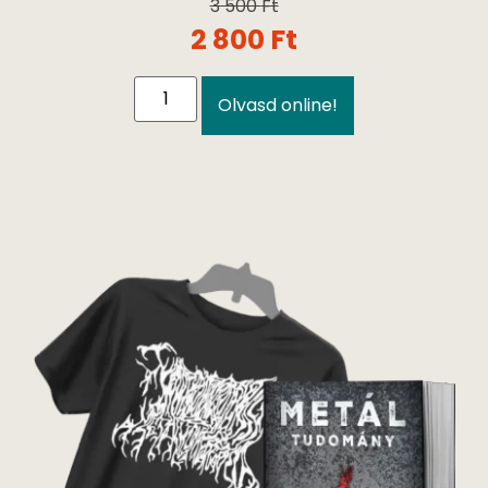
3 500
Ft
2 800
Ft
Olvasd online!