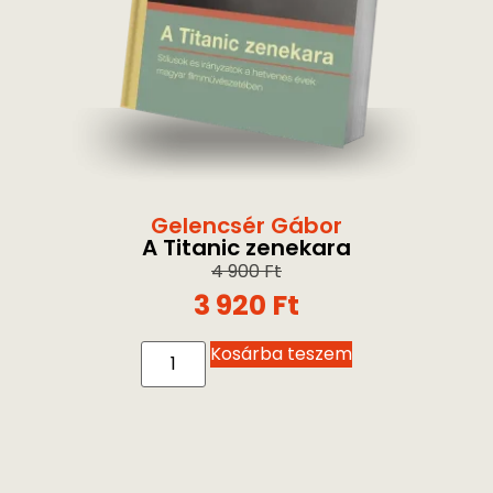
Gelencsér Gábor
A Titanic zenekara
4 900
Ft
3 920
Ft
Kosárba teszem