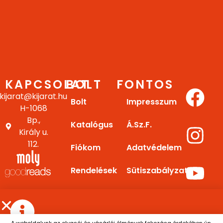
KAPCSOLAT
BOLT
FONTOS
kijarat@kijarat.hu
Bolt
Impresszum
H-1068
Bp.,
Katalógus
Á.Sz.F.
Király u.
112.
Fiókom
Adatvédelem
Rendelések
Sütiszabályzat
Letöltések
Gy.I.K.
E-
Kapcsolat
A weboldalunk az olvasói és vásárlói élmények fokozása érdekében ún.