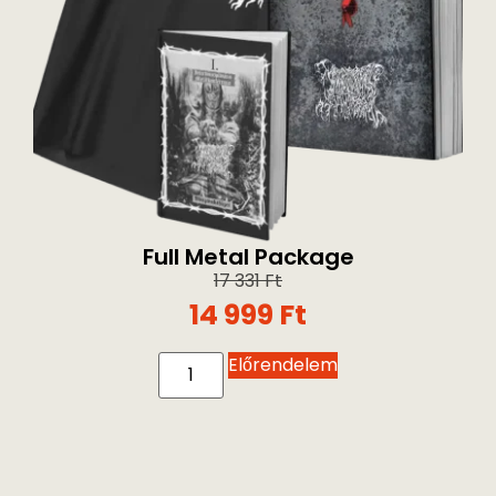
Full Metal Package
17 331
Ft
14 999
Ft
Előrendelem