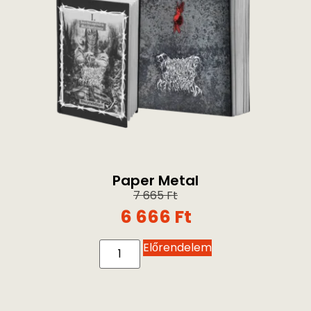
Paper Metal
7 665
Ft
6 666
Ft
Előrendelem