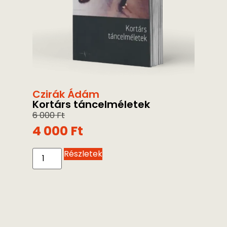
Czirák Ádám
Kortárs táncelméletek
6 000
Ft
4 000
Ft
Részletek