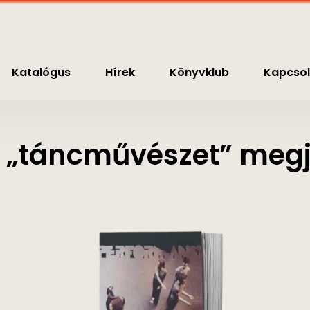
nyvklub
Kapcsolat
0
Ft
Katalógus
Hírek
Könyvklub
Kapcsol
 „táncművészet” megje