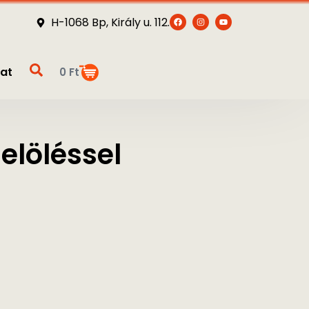
H-1068 Bp, Király u. 112.
at
0
Ft
löléssel