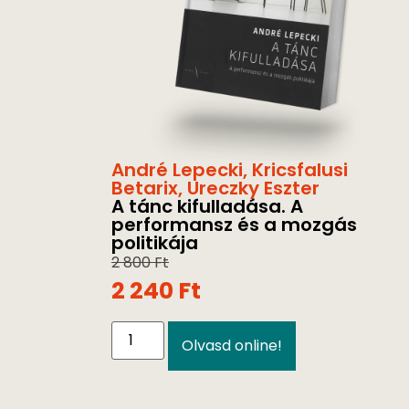
André Lepecki
,
Kricsfalusi
Betarix
,
Ureczky Eszter
A tánc kifulladása. A
performansz és a mozgás
politikája
2 800
Ft
2 240
Ft
Olvasd online!