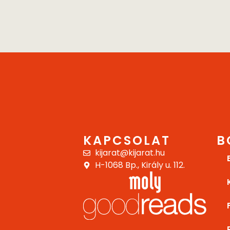
KAPCSOLAT
B
kijarat@kijarat.hu
H-1068 Bp., Király u. 112.