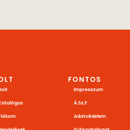
OLT
FONTOS
Bolt
Impresszum
Katalógus
Á.Sz.F.
Fiókom
Adatvédelem
Rendelések
Sütiszabályzat