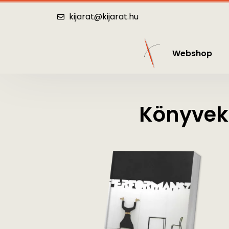
Webshop
Katalógus
Hírek
Kö
kijarat@kijarat.hu
Webshop
Könyvek