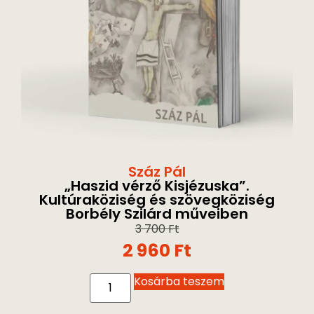
Száz Pál
„Haszid vérző Kisjézuska”.
Kultúraköziség és szövegköziség
Borbély Szilárd műveiben
3 700
Ft
2 960
Ft
Kosárba teszem