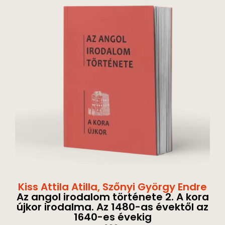
Kiss Attila Atilla
,
Szőnyi György Endre
Az angol irodalom története 2. A kora
újkor irodalma. Az 1480-as évektől az
1640-es évekig