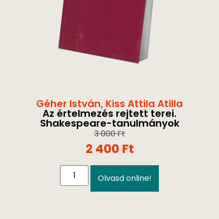
Géher István
,
Kiss Attila Atilla
Az értelmezés rejtett terei.
Shakespeare-tanulmányok
3 000
Ft
2 400
Ft
Olvasd online!