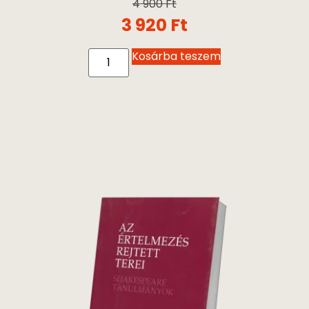
4 900
Ft
3 920
Ft
Kosárba teszem