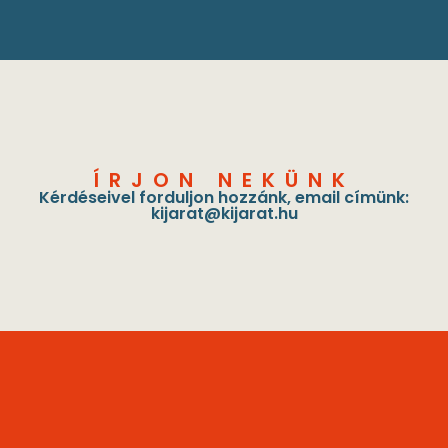
ÍRJON NEKÜNK
Kérdéseivel forduljon hozzánk, email címünk:
kijarat@kijarat.hu