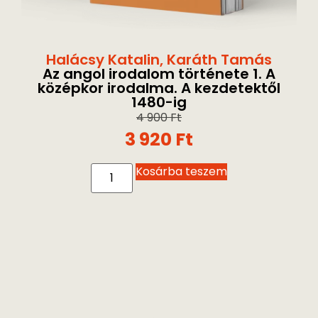
Halácsy Katalin
,
Karáth Tamás
Az angol irodalom története 1. A
középkor irodalma. A kezdetektől
1480-ig
4 900
Ft
3 920
Ft
Kosárba teszem