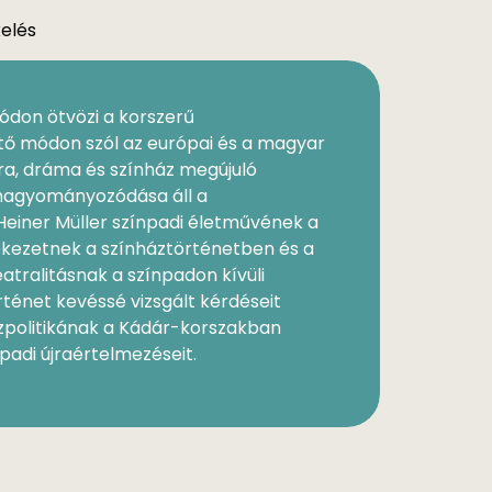
kelés
ódon ötvözi a korszerű
tő módon szól az európai és a magyar
ára, dráma és színház megújuló
áthagyományozódása áll a
Heiner Müller színpadi életművének a
mlékezetnek a színháztörténetben és a
tralitásnak a színpadon kívüli
ténet kevéssé vizsgált kérdéseit
zpolitikának a Kádár-korszakban
padi újraértelmezéseit.