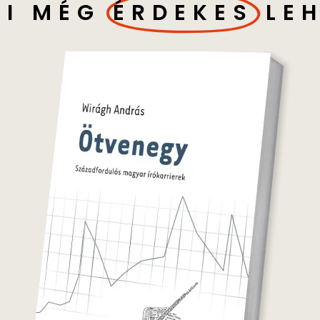
I MÉG
ÉRDEKES
LE