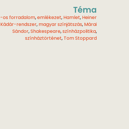
Téma
6-os forradalom
,
emlékezet
,
Hamlet
,
Heiner
,
Kádár-rendszer
,
magyar színjátszás
,
Márai
Sándor
,
Shakespeare
,
színházpolitika
,
színháztörténet
,
Tom Stoppard