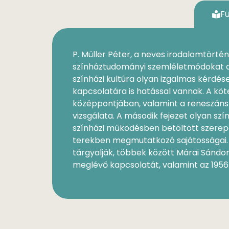
F
P. Müller Péter, a neves irodalomtört
színháztudományi szemléletmódokat a 
színházi kultúra olyan izgalmas kérdés
kapcsolatára is hatással vannak. A kö
középpontjában, valamint a reneszánsz
vizsgálata. A második fejezet olyan sz
színházi működésben betöltött szerepe
terekben megmutatkozó sajátosságai. A
tárgyalják, többek között Márai Sánd
meglévő kapcsolatát, valamint az 1956-