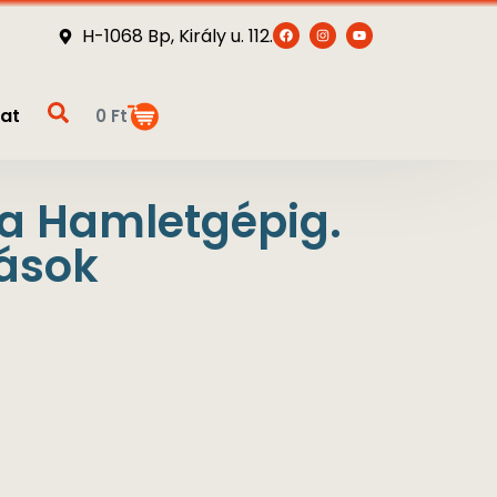
H-1068 Bp, Király u. 112.
at
0
Ft
 a Hamletgépig.
rások