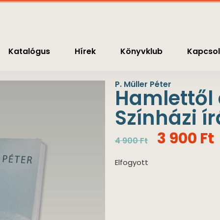
nyvklub
Kapcsolat
0
Ft
Katalógus
Hírek
Könyvklub
Kapcsol
P. Müller Péter
Hamlettől
Színházi í
3 900
Ft
4 900
Ft
Elfogyott