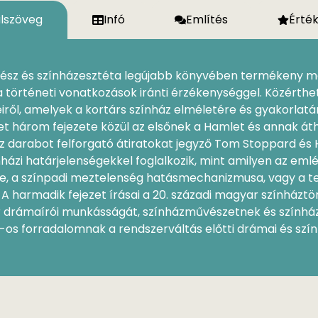
ülszöveg
Infó
Említés
Érté
énész és színházesztéta legújabb könyvében termékeny m
történeti vonatkozások iránti érzékenységgel. Közérthe
eiről, amelyek a kortárs színház elméletére és gyakorlat
tet három fejezete közül az elsőnek a Hamlet és annak 
 darabot felforgató átiratokat jegyző Tom Stoppard és 
ínházi határjelenségekkel foglalkozik, mint amilyen az e
, a színpadi meztelenség hatásmechanizmusa, vagy a tea
 harmadik fejezet írásai a 20. századi magyar színháztör
or drámaírói munkásságát, színházművészetnek és színhá
os forradalomnak a rendszerváltás előtti drámai és szín