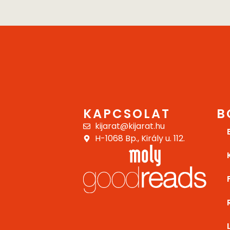
KAPCSOLAT
B
kijarat@kijarat.hu
H-1068 Bp., Király u. 112.