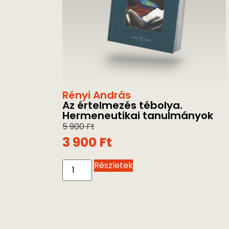
Rényi András
Az értelmezés tébolya.
Hermeneutikai tanulmányok
5 900
Ft
3 900
Ft
Részletek