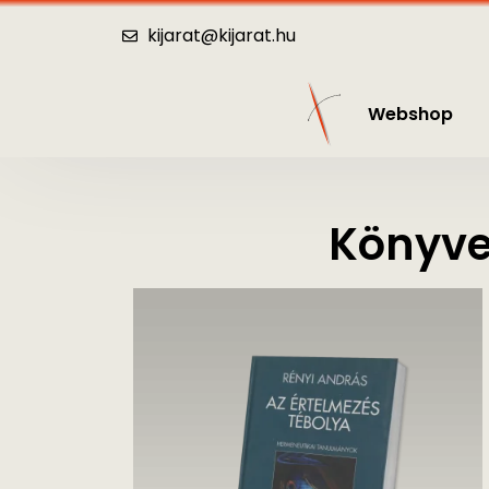
Webshop
Katalógus
Hírek
Kö
kijarat@kijarat.hu
Webshop
Könyve