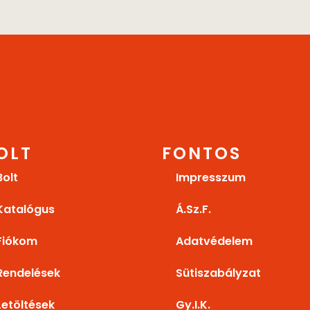
OLT
FONTOS
Bolt
Impresszum
Katalógus
Á.Sz.F.
Fiókom
Adatvédelem
Rendelések
Sütiszabályzat
Letöltések
Gy.I.K.