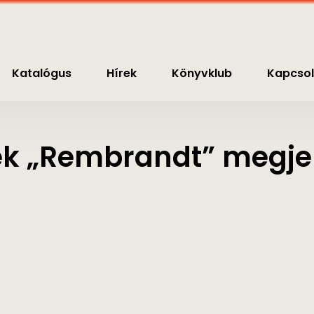
nyvklub
Kapcsolat
0
Ft
Katalógus
Hírek
Könyvklub
Kapcsol
k „Rembrandt” megjel