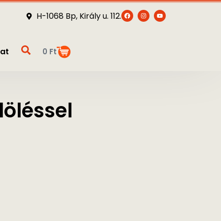
H-1068 Bp, Király u. 112.
at
0
Ft
öléssel