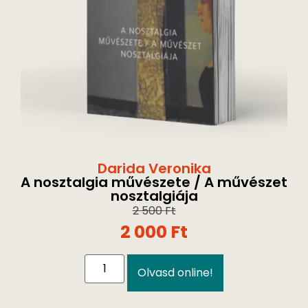
Darida Veronika
A nosztalgia művészete / A művészet
nosztalgiája
2 500
Ft
2 000
Ft
Olvasd online!