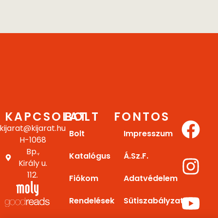
KAPCSOLAT
BOLT
FONTOS
kijarat@kijarat.hu
Bolt
Impresszum
H-1068
Bp.,
Katalógus
Á.Sz.F.
Király u.
112.
Fiókom
Adatvédelem
Rendelések
Sütiszabályzat