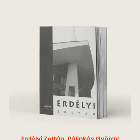
Erdélyi Zoltán
,
Pálinkás György