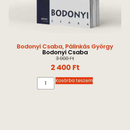
Bodonyi Csaba
,
Pálinkás György
Bodonyi Csaba
3 000
Ft
2 400
Ft
Kosárba teszem