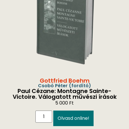
Gottfried Boehm
Csobó Péter
(fordító)
Paul Cézane: Montagne Sainte-
Victoire. Válogatott művészi írások
5 000
Ft
Olvasd online!