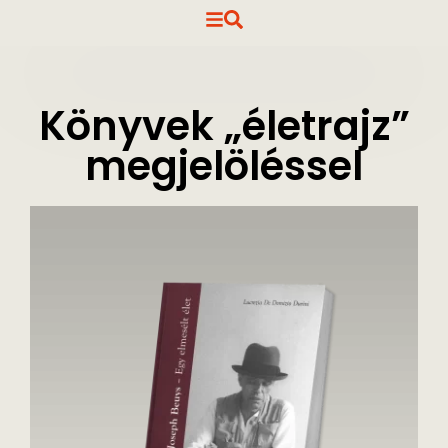
Könyvek „életrajz”
megjelöléssel