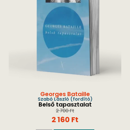
Georges Bataille
Szabó László
(fordító)
Belső tapasztalat
2 700
Ft
2 160
Ft