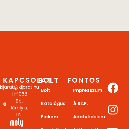
KAPCSOLAT
BOLT
FONTOS
kijarat@kijarat.hu
Bolt
Impresszum
H-1068
Bp.,
Katalógus
Á.Sz.F.
Király u.
112.
Fiókom
Adatvédelem