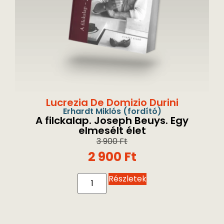
Lucrezia De Domizio Durini
Erhardt Miklós
(fordító)
A filckalap. Joseph Beuys. Egy
elmesélt élet
3 900
Ft
2 900
Ft
Részletek