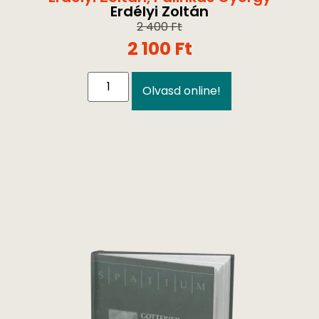
Erdélyi Zoltán
2 400
Ft
2 100
Ft
Olvasd online!