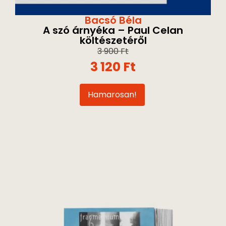
Bacsó Béla
A szó árnyéka – Paul Celan
költészetéről
3 900
Ft
3 120
Ft
Hamarosan!