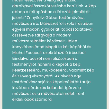
másik létezővel, a világ egy másik
darabjával összeköttetésbe kerülünk. A kép
ebben a felfogásban a létezők jelenlétét
jelenti.” Zrinyifalvi Gábor festőművész,
művészeti író. Művészetről szóló írásaiban
egyéni módon, gyakorlati tapasztalataival
összevetve tárgyalja a modem
művészetelmélet kérdéseit. Jelen
könyvében René Magritte két képéből és
Michel Foucault azokról szóló írásaiból
kiindulva beszél nem elsősorban a
festményről, hanem a képről, a kép
keletkezéséről, működéséről, valamint kép
és szöveg viszonyáról. Az olvasó egy
festőművész sajátos képelméletét tartja
kezében, érdekes kalandot ígérve a
művészet és a művészetelmélet iránt
érdeklődők számára.