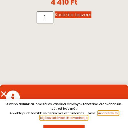
4 410
Ft
Kosárba teszem
A weboldalunk az olvasói és vásárlói élmények fokozása érdekében ún.
sütiket használ.
Július 13. és augusztus 7. között a személyes átvétel
A weblapunk tovább olvasásával ezt tudomásul veszi.
Adatvédelmi
szünetel.
A július 10. után leadott rendeléseket
tájékoztatónkat itt olvashatja
.
SZERZŐK, AKIK ÉRDEKELHETIK
augusztus 10. után tudjuk küldeni.
Megértésüket