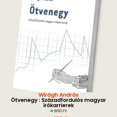
Wirágh András
Ötvenegy : Századfordulós magyar
írókarrierek
4 900
Ft