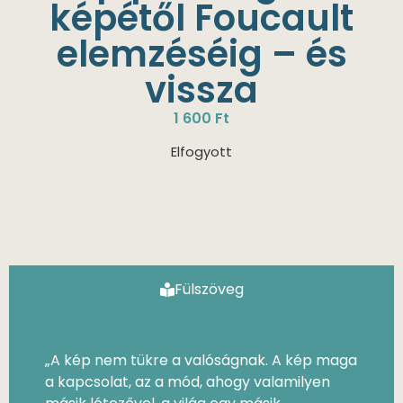
képétől Foucault
elemzéséig – és
vissza
1 600
Ft
Elfogyott
Fülszöveg
„A kép nem tükre a valóságnak. A kép maga
a kapcsolat, az a mód, ahogy valamilyen