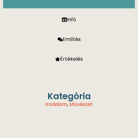
Infó
Említés
Értékelés
Kategória
Irodalom
,
Művészet