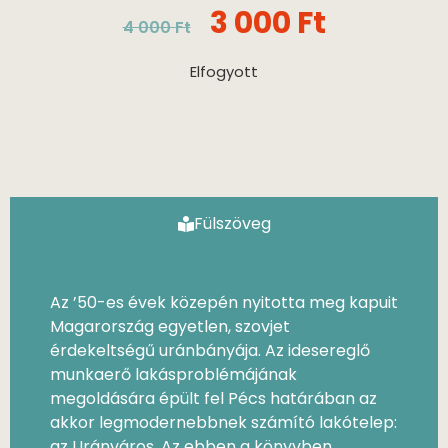
3 000
Ft
4 000
Ft
Elfogyott
Fülszöveg
Az ’50-es évek közepén nyitotta meg kapuit
Magarország egyetlen, szovjet
érdekeltségű uránbányája. Az idesereglő
munkaerő lakásproblémájának
megoldására épült fel Pécs határában az
akkor legmodernebbnek számító lakótelep:
az Uránváros. Az ebben a könyvben