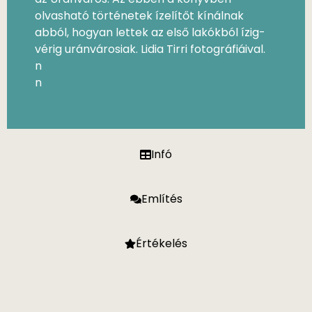
olvasható történetek ízelítőt kínálnak
abból, hogyan lettek az első lakókból ízig-
vérig uránvárosiak. Lidia Tirri fotográfiáival.
n
n
Infó
Említés
Értékelés