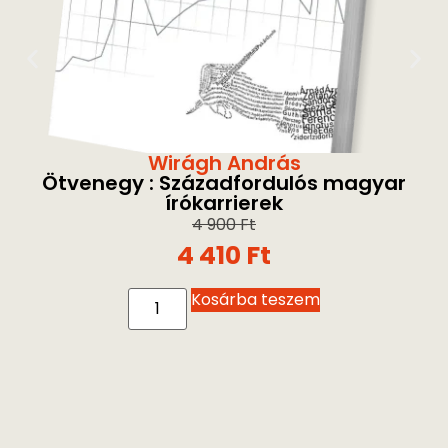
Wirágh András
Ötvenegy : Századfordulós magyar
írókarrierek
4 900
Ft
4 410
Ft
Kosárba teszem