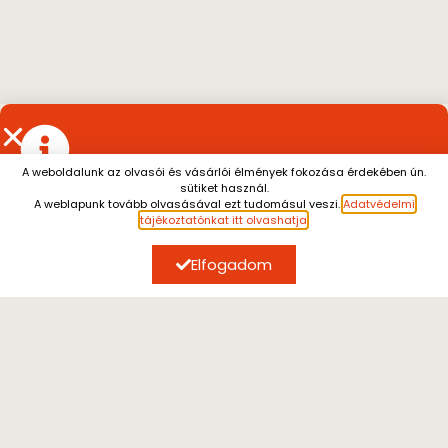
A weboldalunk az olvasói és vásárlói élmények fokozása érdekében ún.
sütiket használ.
Július 13. és augusztus 7. között a személyes átvétel
A weblapunk tovább olvasásával ezt tudomásul veszi.
Adatvédelmi
szünetel.
A július 10. után leadott rendeléseket
SZERZŐK, AKIK ÉRDEKELHETIK
tájékoztatónkat itt olvashatja
.
augusztus 10. után tudjuk küldeni.
Megértésüket
köszönjük.
Elfogadom