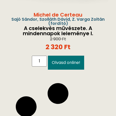
Michel de Certeau
Sajó Sándor
,
Szolláth Dávid
,
Z. Varga Zoltán
(fordító)
A cselekvés művészete. A
mindennapok leleménye I.
2 900
Ft
2 320
Ft
Olvasd online!