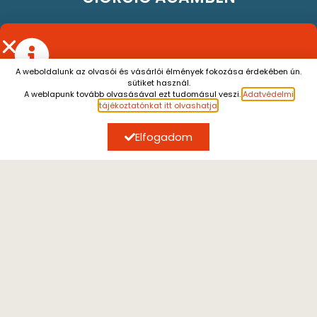
A weboldalunk az olvasói és vásárlói élmények fokozása érdekében ún.
sütiket használ.
Július 13. és augusztus 7. között a személyes átvétel
A weblapunk tovább olvasásával ezt tudomásul veszi.
Adatvédelmi
szünetel.
A július 10. után leadott rendeléseket
tájékoztatónkat itt olvashatja
.
augusztus 10. után tudjuk küldeni.
Megértésüket
köszönjük.
Elfogadom
ÍRJON NEKÜNK
Kérdéseivel forduljon hozzánk, email címünk:
kijarat@kijarat.hu