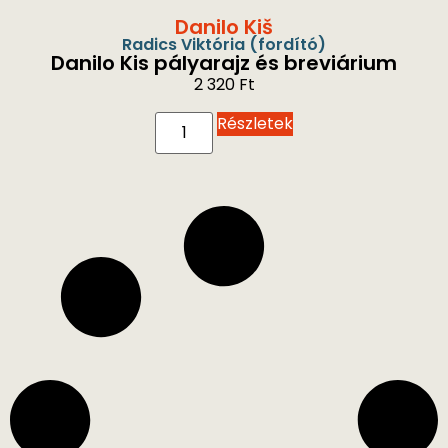
Danilo ​Kiš
Radics Viktória
(fordító)
Danilo Kis pályarajz és breviárium
2 320
Ft
Részletek