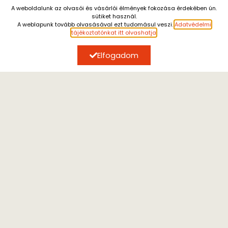
A weboldalunk az olvasói és vásárlói élmények fokozása érdekében ún.
sütiket használ.
Július 13. és augusztus 7. között a személyes átvétel
A weblapunk tovább olvasásával ezt tudomásul veszi.
Adatvédelmi
szünetel.
A július 10. után leadott rendeléseket
tájékoztatónkat itt olvashatja
.
augusztus 10. után tudjuk küldeni.
Megértésüket
köszönjük.
Elfogadom
ÍRJON NEKÜNK
Kérdéseivel forduljon hozzánk, email címünk:
kijarat@kijarat.hu