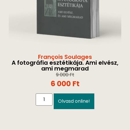
François Soulages
A fotográfia esztétikája. Ami elvész,
ami megmarad
9 000
Ft
6 000
Ft
Olvasd online!