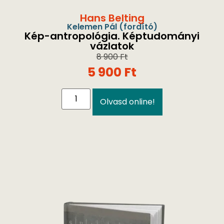
Hans Belting
Kelemen Pál
(fordító)
Kép-antropológia. Képtudományi
vázlatok
8 900
Ft
5 900
Ft
Olvasd online!