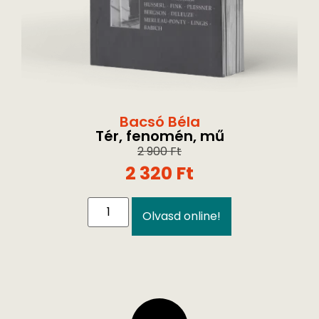
Bacsó Béla
Tér, fenomén, mű
2 900
Ft
2 320
Ft
Olvasd online!