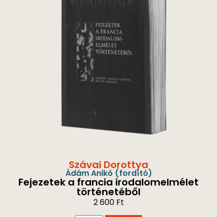
Szávai Dorottya
Ádám Anikó
(fordító)
Fejezetek a francia irodalomelmélet
történetéből
2 600
Ft