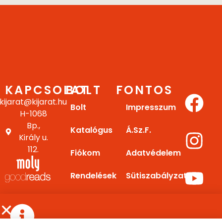
KAPCSOLAT
BOLT
FONTOS
kijarat@kijarat.hu
Bolt
Impresszum
H-1068
Bp.,
Katalógus
Á.Sz.F.
Király u.
112.
Fiókom
Adatvédelem
Rendelések
Sütiszabályzat
Letöltések
Gy.I.K.
E-
Kapcsolat