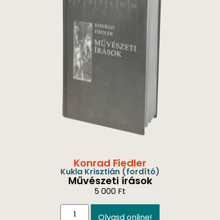
Konrad Fiedler
Kukla Krisztián
(fordító)
Művészeti írások
5 000
Ft
Olvasd online!