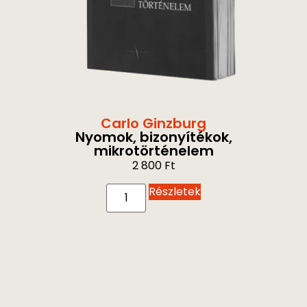
Carlo Ginzburg
Nyomok, bizonyítékok,
mikrotörténelem
2 800
Ft
Részletek