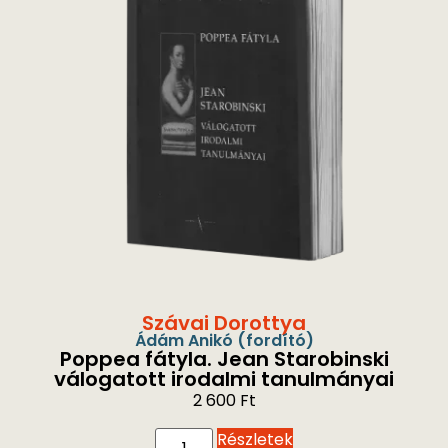
Szávai Dorottya
Ádám Anikó
(fordító)
Poppea fátyla. Jean Starobinski
válogatott irodalmi tanulmányai
2 600
Ft
Részletek