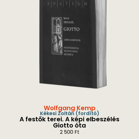
Wolfgang Kemp
Kékesi Zoltán
(fordító)
A festők terei. A képi elbeszélés
Giotto óta
2 500
Ft