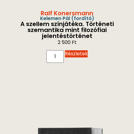
Ralf Konersmann
Kelemen Pál
(fordító)
A szellem színjátéka. Történeti
szemantika mint filozófiai
jelentéstörténet
2 500
Ft
Részletek