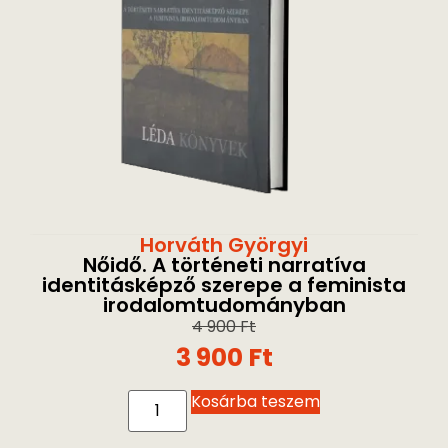
Horváth Györgyi
Nőidő. A történeti narratíva
identitásképző szerepe a feminista
irodalomtudományban
4 900
Ft
3 900
Ft
Kosárba teszem