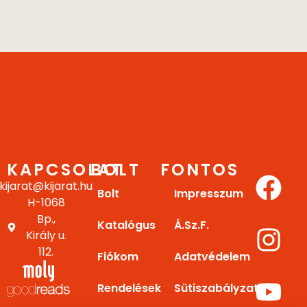
KAPCSOLAT
BOLT
FONTOS
kijarat@kijarat.hu
Bolt
Impresszum
H-1068
Bp.,
Katalógus
Á.Sz.F.
Király u.
112.
Fiókom
Adatvédelem
Rendelések
Sütiszabályzat