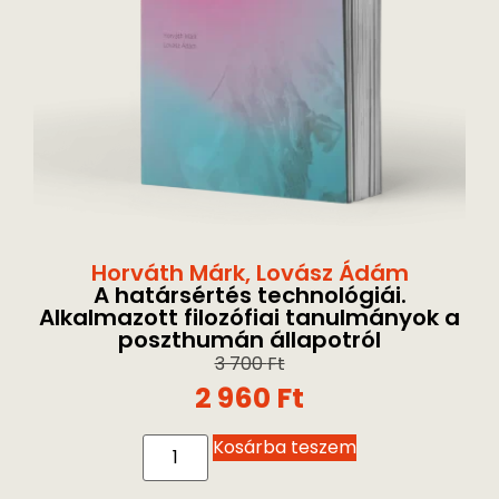
Horváth Márk
,
Lovász Ádám
A határsértés technológiái.
Alkalmazott filozófiai tanulmányok a
poszthumán állapotról
3 700
Ft
2 960
Ft
Kosárba teszem