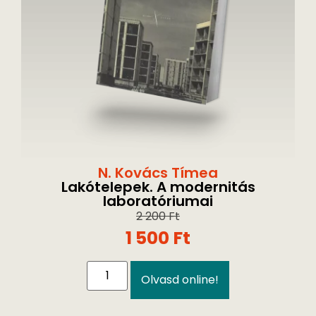
N. Kovács Tímea
Lakótelepek. A modernitás
laboratóriumai
2 200
Ft
1 500
Ft
Olvasd online!