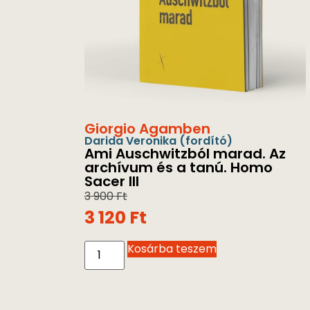
Giorgio Agamben
Darida Veronika
(fordító)
Ami Auschwitzból marad. Az
archívum és a tanú. Homo
Sacer III
3 900
Ft
3 120
Ft
Kosárba teszem