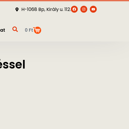
H-1068 Bp, Király u. 112.
at
0
Ft
éssel