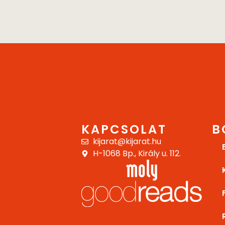
KAPCSOLAT
B
kijarat@kijarat.hu
H-1068 Bp., Király u. 112.