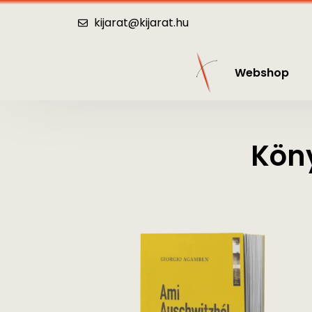
Webshop
Katalógus
Hírek
Kö
kijarat@kijarat.hu
Webshop
Köny