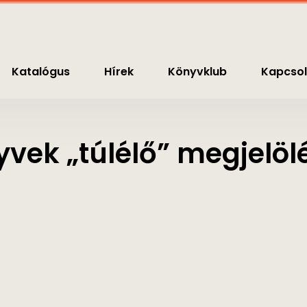
nyvklub
Kapcsolat
0
Ft
Katalógus
Hírek
Könyvklub
Kapcsol
vek „túlélő” megjelöl