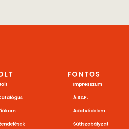
OLT
FONTOS
Bolt
Impresszum
Katalógus
Á.Sz.F.
Fiókom
Adatvédelem
Rendelések
Sütiszabályzat