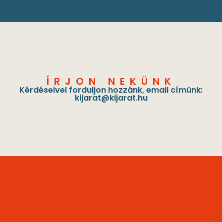
ÍRJON NEKÜNK
Kérdéseivel forduljon hozzánk, email címünk:
kijarat@kijarat.hu