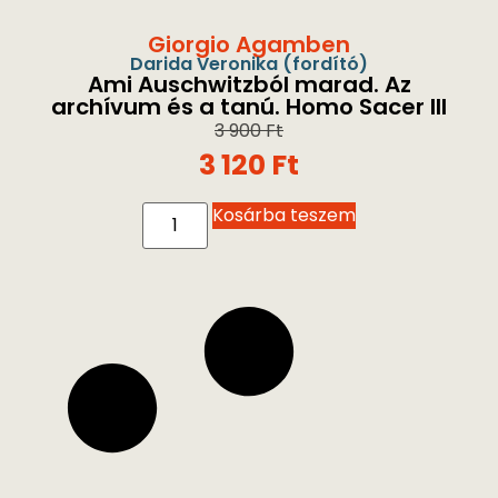
Giorgio Agamben
Darida Veronika
(fordító)
Ami Auschwitzból marad. Az
archívum és a tanú. Homo Sacer III
3 900
Ft
3 120
Ft
Kosárba teszem