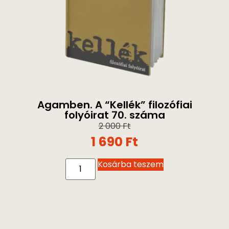
Agamben. A “Kellék” filozófiai
folyóirat 70. száma
2 000
Ft
1 690
Ft
Kosárba teszem