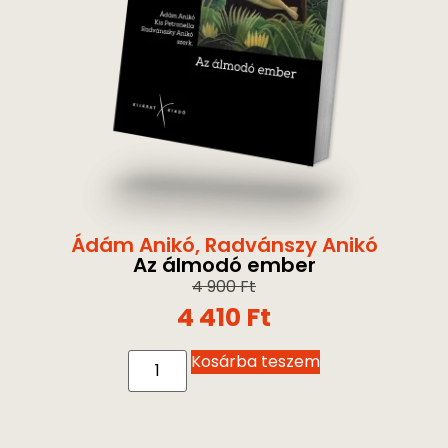
Ádám Anikó
,
Radvánszy Anikó
Az álmodó ember
4 900
Ft
4 410
Ft
Kosárba teszem