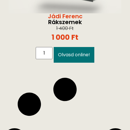
Jádi Ferenc
Rákszemek
1 400
Ft
1 000
Ft
Olvasd online!