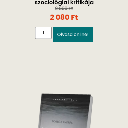
szociológiai kritikája
2 600
Ft
2 080
Ft
Olvasd online!