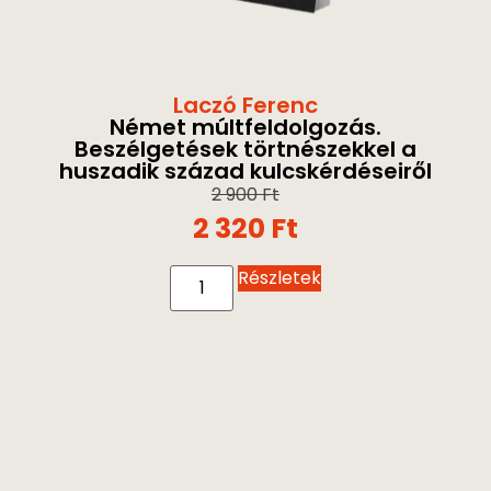
Laczó Ferenc
Német múltfeldolgozás.
Beszélgetések törtnészekkel a
huszadik század kulcskérdéseiről
2 900
Ft
2 320
Ft
Részletek