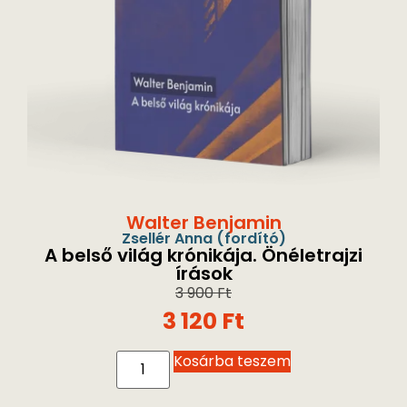
Walter Benjamin
Zsellér Anna
(fordító)
A belső világ krónikája. Önéletrajzi
írások
3 900
Ft
3 120
Ft
Kosárba teszem