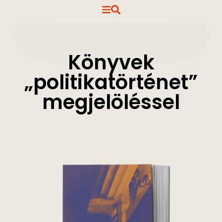
Könyvek
„politikatörténet”
megjelöléssel