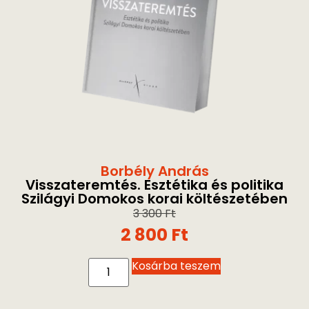
Borbély András
Visszateremtés. Esztétika és politika
Szilágyi Domokos korai költészetében
3 300
Ft
2 800
Ft
Kosárba teszem