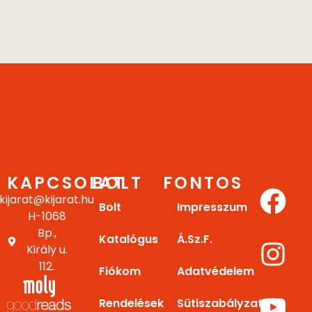
KAPCSOLAT
BOLT
FONTOS
kijarat@kijarat.hu
Bolt
Impresszum
H-1068
Bp.,
Katalógus
Á.Sz.F.
Király u.
112.
Fiókom
Adatvédelem
Rendelések
Sütiszabályzat