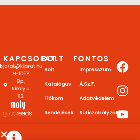
KAPCSOLAT
BOLT
FONTOS
kijarat@kijarat.hu
Bolt
Impresszum
H-1068
Bp.,
Katalógus
Á.Sz.F.
Király u.
112.
Fiókom
Adatvédelem
Rendelések
Sütiszabályzat
Letöltések
Gy.I.K.