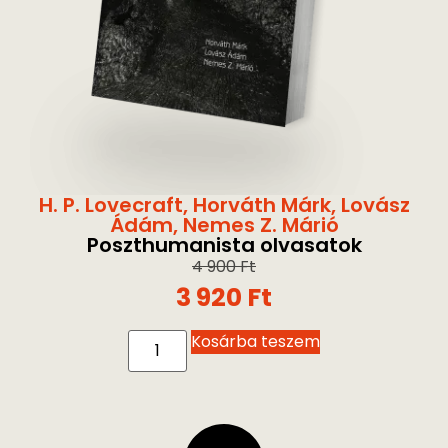
H. P. Lovecraft
,
Horváth Márk
,
Lovász
Ádám
,
Nemes Z. Márió
Poszthumanista olvasatok
4 900
Ft
3 920
Ft
Kosárba teszem