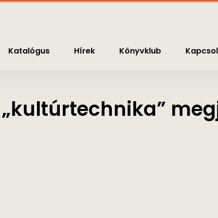
nyvklub
Kapcsolat
0
Ft
Katalógus
Hírek
Könyvklub
Kapcsol
„kultúrtechnika” megj