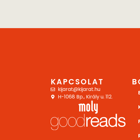
KAPCSOLAT
B
kijarat@kijarat.hu
H-1068 Bp., Király u. 112.