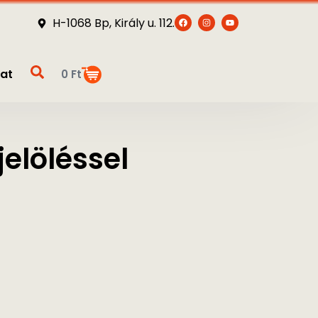
H-1068 Bp, Király u. 112.
at
0
Ft
elöléssel