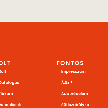
OLT
FONTOS
Bolt
Impresszum
Katalógus
Á.Sz.F.
Fiókom
Adatvédelem
Rendelések
Sütiszabályzat