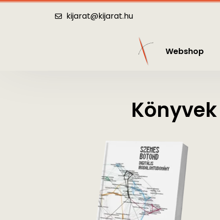
Webshop
Katalógus
Hírek
Kö
kijarat@kijarat.hu
Webshop
Könyvek 