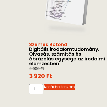
Szemes Botond
Digitális irodalomtudomány.
Olvasás, számítás és
ábrázolás egysége az irodalmi
elemzésben
4 900
Ft
3 920
Ft
Kosárba teszem