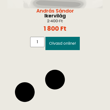
András Sándor
Ikervilág
2 400
Ft
1 800
Ft
Olvasd online!