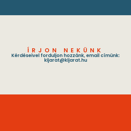
ÍRJON NEKÜNK
Kérdéseivel forduljon hozzánk, email címünk:
kijarat@kijarat.hu