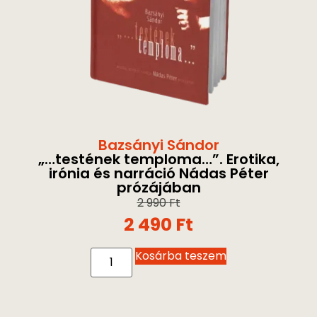
Bazsányi Sándor
„…testének temploma…”. Erotika,
irónia és narráció Nádas Péter
prózájában
2 990
Ft
2 490
Ft
Kosárba teszem