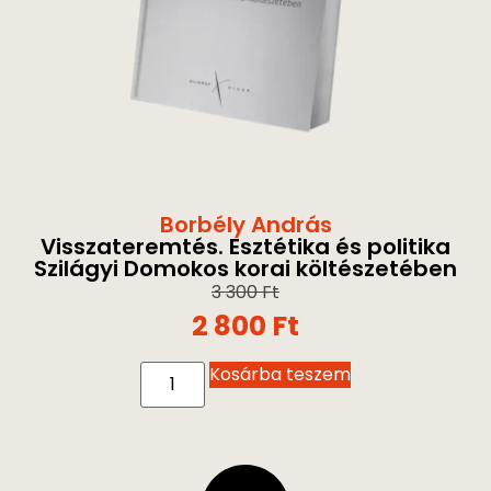
Borbély András
Visszateremtés. Esztétika és politika
Szilágyi Domokos korai költészetében
3 300
Ft
2 800
Ft
Kosárba teszem