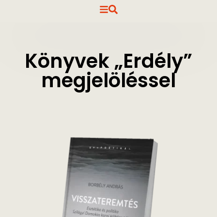
Könyvek „Erdély”
megjelöléssel