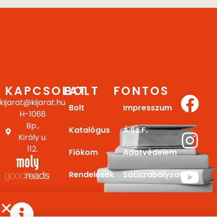
KAPCSOLAT
BOLT
FONTOS
kijarat@kijarat.hu
Bolt
Impresszum
H-1068
Bp.,
Katalógus
Á.Sz.F.
Király u.
112.
Fiókom
Adatvédelem
Rendelések
Sütiszabályzat
Letöltések
Gy.I.K.