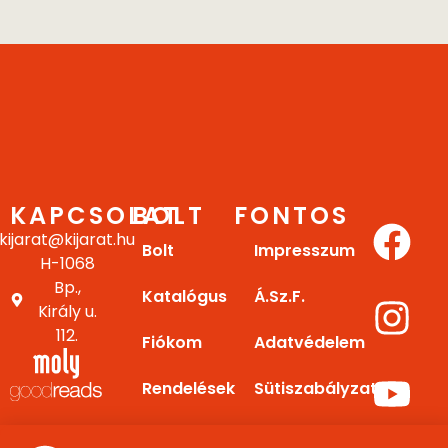
KAPCSOLAT
BOLT
FONTOS
kijarat@kijarat.hu
Bolt
Impresszum
H-1068
Bp.,
Katalógus
Á.Sz.F.
Király u.
112.
Fiókom
Adatvédelem
Rendelések
Sütiszabályzat
Letöltések
Gy.I.K.