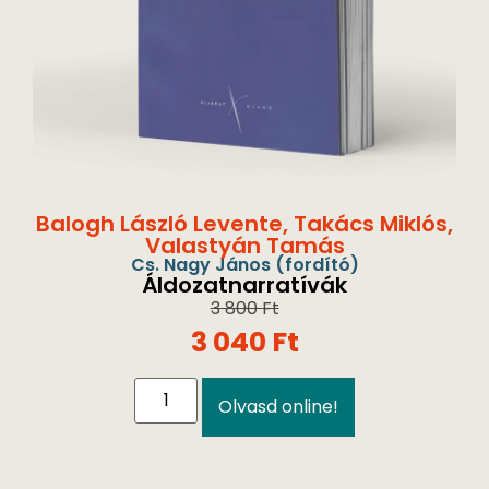
Balogh László Levente
,
Takács Miklós
,
Valastyán Tamás
Cs. Nagy János
(fordító)
Áldozatnarratívák
3 800
Ft
3 040
Ft
Olvasd online!