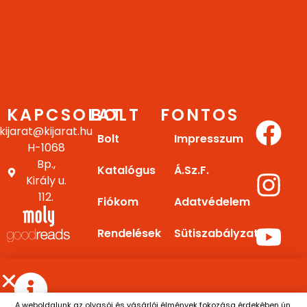
KAPCSOLAT
BOLT
FONTOS
kijarat@kijarat.hu
Bolt
Impresszum
H-1068
Bp.,
Katalógus
Á.Sz.F.
Király u.
112.
Fiókom
Adatvédelem
Rendelések
Sütiszabályzat
Letöltések
Gy.I.K.
E-
Kapcsolat
A weboldalunk az olvasói és vásárlói élmények fokozása érdekében ún.