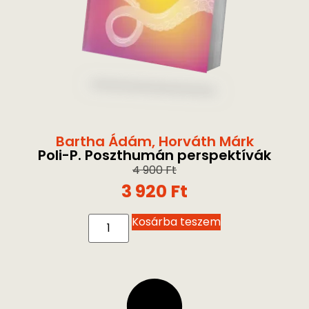
Bartha Ádám
,
Horváth Márk
Poli-P. Poszthumán perspektívák
4 900
Ft
3 920
Ft
Kosárba teszem