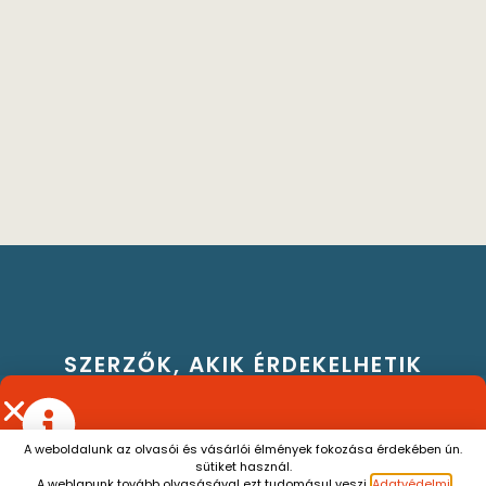
SZERZŐK, AKIK ÉRDEKELHETIK
A weboldalunk az olvasói és vásárlói élmények fokozása érdekében ún.
sütiket használ.
Július 13. és augusztus 7. között a személyes átvétel
A weblapunk tovább olvasásával ezt tudomásul veszi.
Adatvédelmi