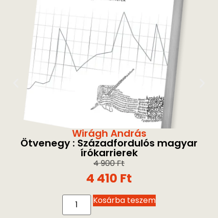
Wirágh András
Ötvenegy : Századfordulós magyar
írókarrierek
4 900
Ft
4 410
Ft
Kosárba teszem