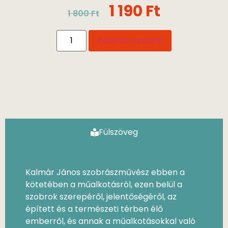
1 190
Ft
1 800
Ft
Kosárba teszem
Fülszöveg
Kalmár János szobrászművész ebben a
kötetében a műalkotásról, ezen belül a
szobrok szerepéről, jelentőségéről, az
épített és a természeti térben élő
emberről, és annak a műalkotásokkal való