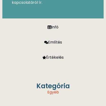
kapcsolatáról ír.
Infó
Említés
Értékelés
Kategória
Egyéb