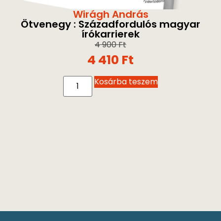
Wirágh András
Ötvenegy : Századfordulós magyar
írókarrierek
4 900
Ft
4 410
Ft
Kosárba teszem