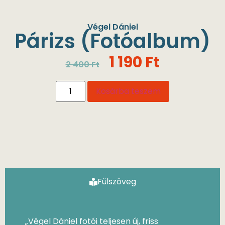
Végel Dániel
Párizs (Fotóalbum)
1 190
Ft
2 400
Ft
Kosárba teszem
Fülszöveg
„Végel Dániel fotói teljesen új, friss