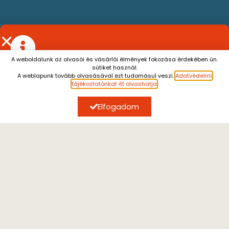
SZERZŐK, AKIK ÉRDEKELHETIK
A weboldalunk az olvasói és vásárlói élmények fokozása érdekében ún.
sütiket használ.
Július 13. és augusztus 7. között a személyes átvétel
A weblapunk tovább olvasásával ezt tudomásul veszi.
Adatvédelmi
szünetel.
A július 10. után leadott rendeléseket
tájékoztatónkat itt olvashatja
.
augusztus 10. után tudjuk küldeni.
Megértésüket
köszönjük.
Elfogadom
GIORGIO AGAMBEN