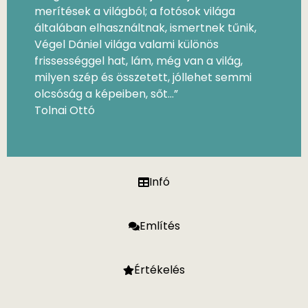
merítések a világból; a fotósok világa
általában elhasználtnak, ismertnek tűnik,
Végel Dániel világa valami különös
frissességgel hat, lám, még van a világ,
milyen szép és összetett, jóllehet semmi
olcsóság a képeiben, sőt…”
Tolnai Ottó
Infó
Említés
Értékelés