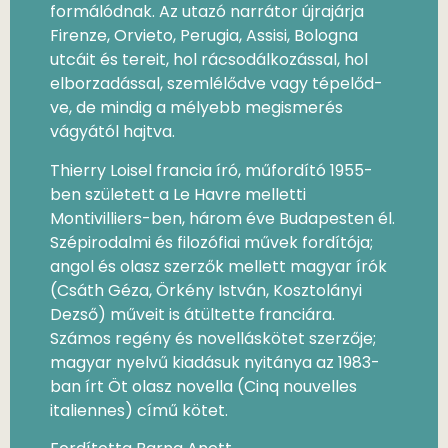
formálódnak. Az utazó narrátor újrajárja
Firenze, Orvieto, Perugia, Assisi, Bologna
utcáit és tereit, hol rácsodálkozással, hol
elborzadással, szemlélődve vagy tépelőd-
ve, de mindig a mélyebb megismerés
vágyától hajtva.
Thierry Loisel francia író, műfordító 1955-
ben született a Le Havre melletti
Montivilliers-ben, három éve Budapesten él.
Szépirodalmi és filozófiai művek fordítója;
angol és olasz szerzők mellett magyar írók
(Csáth Géza, Örkény István, Kosztolányi
Dezső) műveit is átültette franciára.
Számos regény és novelláskötet szerzője;
magyar nyelvű kiadásuk nyitánya az 1983-
ban írt Öt olasz novella (Cinq nouvelles
italiennes) című kötet.