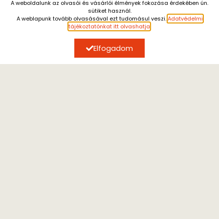
A weboldalunk az olvasói és vásárlói élmények fokozása érdekében ún.
sütiket használ.
Július 13. és augusztus 7. között a személyes átvétel
A weblapunk tovább olvasásával ezt tudomásul veszi.
Adatvédelmi
SZERZŐK, AKIK ÉRDEKELHETIK
szünetel.
A július 10. után leadott rendeléseket
tájékoztatónkat itt olvashatja
.
augusztus 10. után tudjuk küldeni.
Megértésüket
köszönjük.
Elfogadom
GIORGIO AGAMBEN