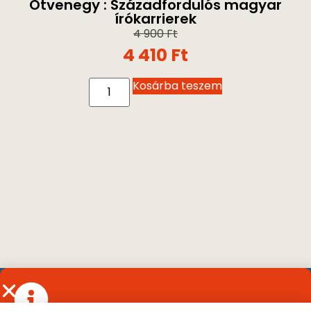
Ötvenegy : Századfordulós magyar
írókarrierek
4 900
Ft
4 410
Ft
Kosárba teszem