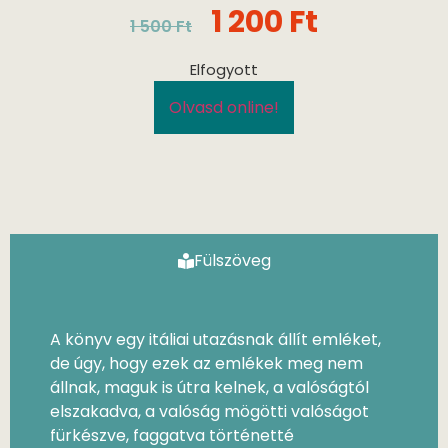
1 200
Ft
1 500
Ft
Elfogyott
Olvasd online!
Fülszöveg
A könyv egy itáliai utazásnak állít emléket,
de úgy, hogy ezek az emlékek meg nem
állnak, maguk is útra kelnek, a valóságtól
elszakadva, a valóság mögötti valóságot
fürkészve, faggatva történetté