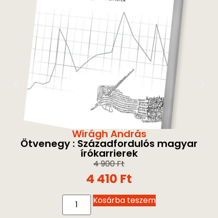
Wirágh András
Ötvenegy : Századfordulós magyar
írókarrierek
4 900
Ft
4 410
Ft
Kosárba teszem