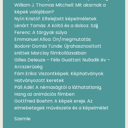
William J. Thomas Mitchell: Mit akarnak a
képek valójában?
Nyíri Kristóf: Elfelejtett képelméletek
Lénárt Tamás: A költő és a doboz. Szijj
Ferenc: A tárgyak súlya
Emmanuel Alloa: Ön/megmutatás
Bodoni-Dombi Tünde: Újrahasznosított
snittek Marclay filmkollázsaiban
Gilles Deleuze – Félix Guattari: Nulladik év –
Arcszerűség
Fám Erika: Viszontképek. Képhatványok.
Hatványozott keretek
Páll Adél: A némaságtól a láthatatlanig.
Hang az animációs filmben
Gottfried Boehm: A képek ereje. Az
elmebetegek művészete és a képelmélet
Szemle