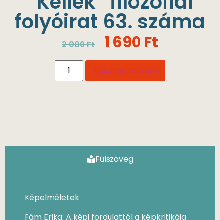
“Kellék” filozófiai
folyóirat 63. száma
1 690
Ft
2 000
Ft
Kosárba teszem
Fülszöveg
Képelméletek
Fám Erika: A képi fordulattól a képkritikáig