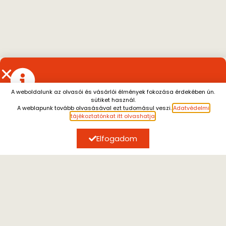
A weboldalunk az olvasói és vásárlói élmények fokozása érdekében ún.
sütiket használ.
Július 13. és augusztus 7. között a személyes átvétel
A weblapunk tovább olvasásával ezt tudomásul veszi.
Adatvédelmi
szünetel.
A július 10. után leadott rendeléseket
tájékoztatónkat itt olvashatja
.
augusztus 10. után tudjuk küldeni.
Megértésüket
köszönjük.
Elfogadom
SZERZŐK, AKIK ÉRDEKELHETIK