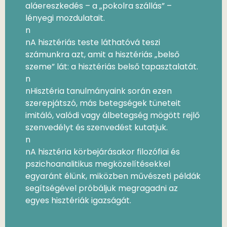
aláereszkedés – a „pokolra szállás” –
lényegi mozdulatait.
n
nA hisztériás teste láthatóvá teszi
számunkra azt, amit a hisztériás „belső
szeme” lát: a hisztériás belső tapasztalatát.
n
nHisztéria tanulmányaink során ezen
szerepjátszó, más betegségek tüneteit
imitáló, valódi vagy álbetegség mögött rejlő
szenvedélyt és szenvedést kutatjuk.
n
nA hisztéria körbejárásakor filozófiai és
pszichoanalitikus megközelítésekkel
egyaránt élünk, miközben művészeti példák
segítségével próbáljuk megragadni az
egyes hisztériák igazságát.