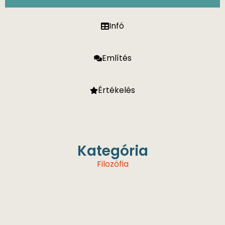
Infó
Említés
Értékelés
Kategória
Filozófia