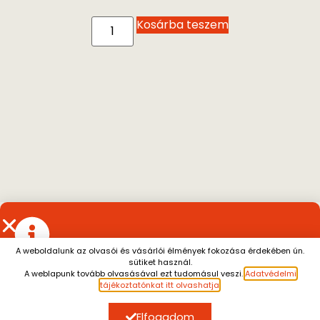
Kosárba teszem
A weboldalunk az olvasói és vásárlói élmények fokozása érdekében ún.
sütiket használ.
Július 13. és augusztus 7. között a személyes átvétel
A weblapunk tovább olvasásával ezt tudomásul veszi.
Adatvédelmi
szünetel.
A július 10. után leadott rendeléseket
tájékoztatónkat itt olvashatja
.
SZERZŐK, AKIK ÉRDEKELHETIK
augusztus 10. után tudjuk küldeni.
Megértésüket
köszönjük.
Elfogadom