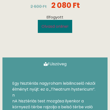
2 080
Ft
2 600
Ft
Elfogyott
Olvasd online!
Fülszöveg
Egy hisztériás nagyroham lebilincselő nézői
élményt nyújt: ez a „Theatrum hystericum”.
n
nA hisztériás test mozgása ilyenkor a
környező térbe rajzolja a belső térbe való