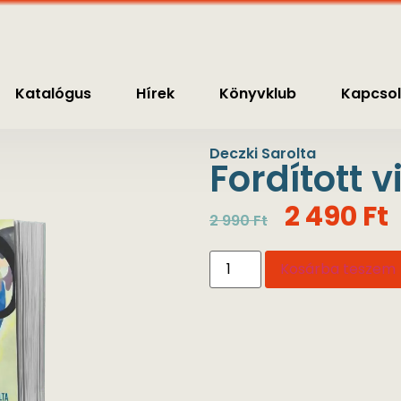
nyvklub
Kapcsolat
0
Ft
Katalógus
Hírek
Könyvklub
Kapcsol
Deczki Sarolta
Fordított v
2 490
Ft
2 990
Ft
Kosárba teszem