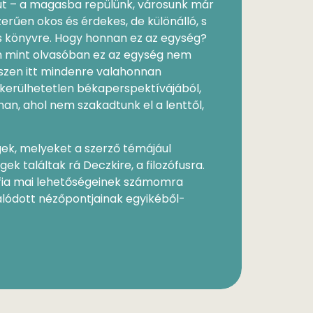
út – a magasba repülünk, városunk már
erűen okos és érdekes, de különálló, s
 könyvre. Hogy honnan ez az egység?
m mint olvasóban ez az egység nem
iszen itt mindenre valahonnan
kerülhetetlen békaperspektívájából,
an, ahol nem szakadtunk el a lenttől,
ek, melyeket a szerző témájául
k találtak rá Deczkire, a filozófusra.
zófia mai lehetőségeinek számomra
kálódott nézőpontjainak egyikéből-