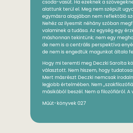
csoda-vasút. Ha ezeknek a szövegekne
alattunk terül el. Meg nem szépült ugya
egymásra alapjában nem reflektáló sz
Nehéz az ilyesmit néhány szóban megf
valaminek a tudása. Az egység egy érz
máshonnan tekintünk; nem egy meghatá
de nem is a centrális perspektíva enyé
de nem is engedtük magunkat általa fe
Hogy mi teremti meg Deczki Sarolta k
választott. Nem hiszem, hogy tudatosan
Mert másrészt Deczki nemcsak irodalmár
legjobb értelmében. Nem „szakfilozófiá
másikából beszél. Nem a filozófiáról. A 
Műút-könyvek 027