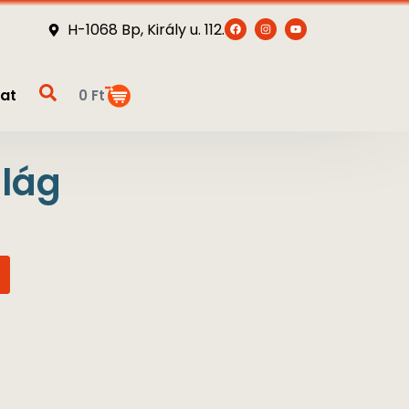
H-1068 Bp, Király u. 112.
at
0
Ft
ilág