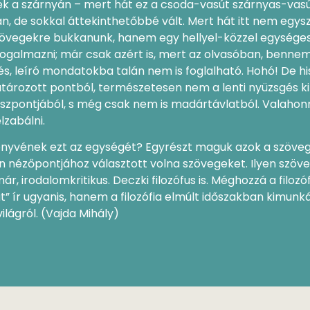
k a szárnyán – mert hát ez a csoda-vasút szárnyas-vas
n, de sokkal áttekinthetőbbé vált. Mert hát itt nem egysz
övegekre bukkanunk, hanem egy hellyel-közzel egységes
ogalmazni; már csak azért is, mert az olvasóban, benne
és, leíró mondatokba talán nem is foglalható. Hohó! De h
rozott pontból, természetesen nem a lenti nyüzsgés ki
szpontjából, s még csak nem is madártávlatból. Valahonn
lzabálni.
önyvének ezt az egységét? Egyrészt maguk azok a szöveg
 nézőpontjához választott volna szövegeket. Ilyen szövege
, irodalomkritikus. Deczki filozófus is. Méghozzá a filo
t” ír ugyanis, hanem a filozófia elmúlt időszakban kimun
világról. (Vajda Mihály)