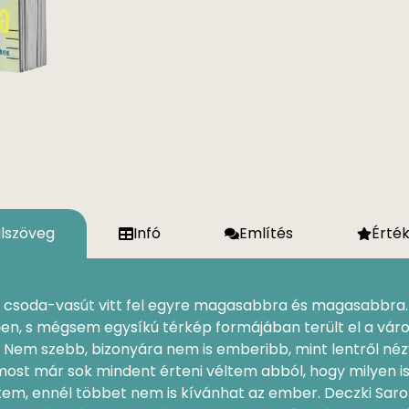
ülszöveg
Infó
Említés
Érté
 csoda-vasút vitt fel egyre magasabbra és magasabbra. 
n, s mégsem egysíkú térkép formájában terült el a váro
g. Nem szebb, bizonyára nem is emberibb, mint lentről né
ost már sok mindent érteni véltem abból, hogy milyen is
ltem, ennél többet nem is kívánhat az ember. Deczki Sar