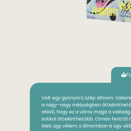
F
Volt egy gyönyörű szép álmom. Valami
a nagy-nagy mélységben áttekinthetőe
afelől, hogy ez a város maga a valósá
sokkal áttekinthetőbb. Onnan fentről m
élek; úgy vélem, s álmomban is úgy vé