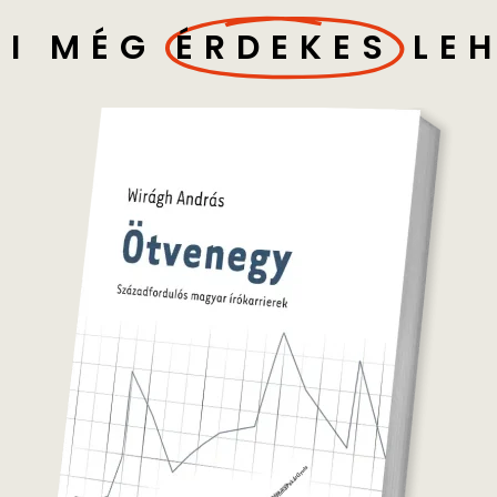
I MÉG
ÉRDEKES
LE