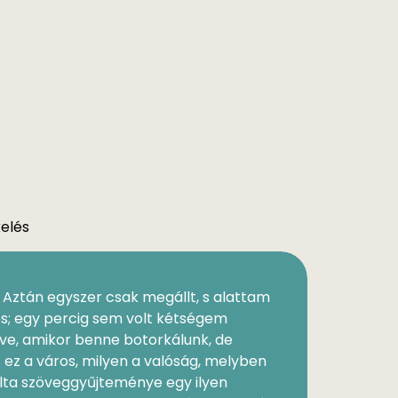
kelés
Aztán egyszer csak megállt, s alattam
s; egy percig sem volt kétségem
zve, amikor benne botorkálunk, de
 ez a város, milyen a valóság, melyben
olta szöveggyűjteménye egy ilyen