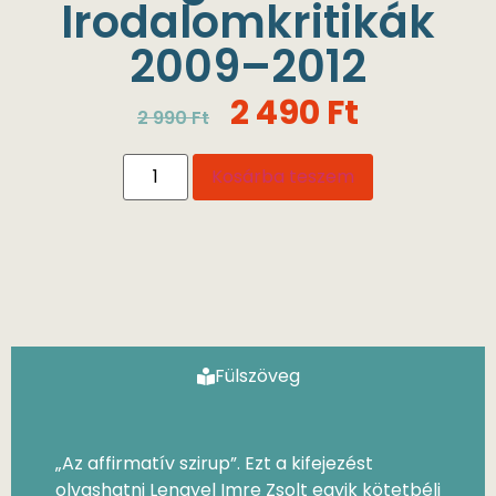
Irodalomkritikák
2009–2012
2 490
Ft
2 990
Ft
Kosárba teszem
Fülszöveg
„Az affirmatív szirup”. Ezt a kifejezést
olvashatni Lengyel Imre Zsolt egyik kötetbéli