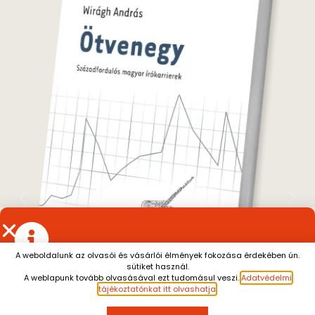
A weboldalunk az olvasói és vásárlói élmények fokozása érdekében ún.
Wirágh András
sütiket használ.
Július 13. és augusztus 7. között a személyes átvétel
A weblapunk tovább olvasásával ezt tudomásul veszi.
Adatvédelmi
Ötvenegy : Századfordulós magyar
szünetel.
A július 10. után leadott rendeléseket
tájékoztatónkat itt olvashatja
.
írókarrierek
augusztus 10. után tudjuk küldeni.
Megértésüket
4 900
Ft