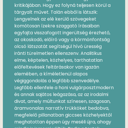
kritikájában. Hogy ez folyná teljesen körül a
tárgyalt művet. Talán ebből is látszik:
Lengyelnek az elé kerülő szövegeket
komótosan ízekre szaggató írásaiban
egyfajta visszafogott ingerültség érezhető,
az okoskodó, előíró vagy a körmönfontság
olcsó látszatát segítségül hívó üresség
iránti türelmetlen ellenszenv. Analitikus
elme, képtelen, közhelyes, tarthatatlan
előfeltevések feltárásakor van igazán
elemében, a kíméletlenül alapos
végiggondolás a legfőbb szenvedélye.
Legfőbb ellenfele a honi vulgárposztmodern
és annak sajátos leágazása, az az irodalmi
divat, amely múltunkat színesen, szagosan,
áramvonalas narratív trükköket bedobva,
megfelelő pillanatban giccses közhelyektől
meghatottan éppen úgy meséli újra, ahogy