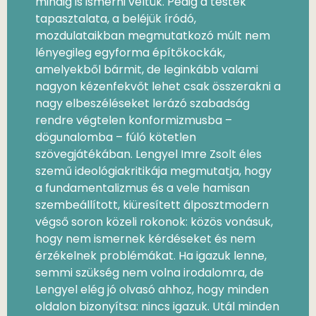
mindig is ismerni véltük. Pedig a testek
tapasztalata, a beléjük íródó,
mozdulataikban megmutatkozó múlt nem
lényegileg egyforma építőkockák,
amelyekből bármit, de leginkább valami
nagyon kézenfekvőt lehet csak összerakni a
nagy elbeszéléseket lerázó szabadság
rendre végtelen konformizmusba –
dögunalomba – fúló kötetlen
szövegjátékában. Lengyel Imre Zsolt éles
szemű ideológiakritikája megmutatja, hogy
a fundamentalizmus és a vele hamisan
szembeállított, kiüresített álposztmodern
végső soron közeli rokonok: közös vonásuk,
hogy nem ismernek kérdéseket és nem
érzékelnek problémákat. Ha igazuk lenne,
semmi szükség nem volna irodalomra, de
Lengyel elég jó olvasó ahhoz, hogy minden
oldalon bizonyítsa: nincs igazuk. Utál minden