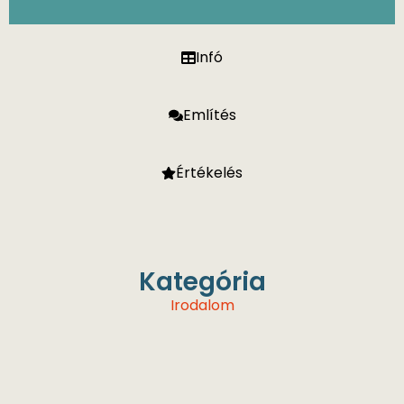
Infó
Említés
Értékelés
Kategória
Irodalom