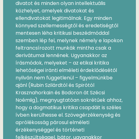
divatot és minden olyan intellektuális
közhelyet, amelyek divatokat és
ellendivatokat legitimálnak. Egy minden
könnyed szellemességtől és eredetiségtől
mentesen léha kritikusi beszédmóddal
szemben lép fel, melynek némely e lapokon
feltrancsírozott munkák mintha csak a
derivátumai lennének. Ugyanakkor az
írásmódok, melyeket – az etikai kritika
lehetőségei iránti elméleti érdeklődésétől
nyilván nem függetlenül – figyelmünkbe
ajánl (Rubin Szilárdtól és Spirótól
Krasznahorkain és Bodoron át Szécsi
Noémiig), megnyugtatóan sokrétűek ahhoz,
hogy a dogmatikus kritika csapdáit is széles
ívben kerülhesse el. Szövegérzékenység és
aprólékosság párosul elméleti
érzékenységgel és történeti
felkészültséggel, bátor, ugyanakkor