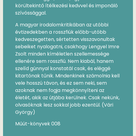
körültekintő ítélkezési kedvvel és imponáló
szívóssággal.
A magyar irodalomkritikában az utóbbi
évtizedekben a rosszfiúk előbb-utóbb
kedveszegetten, sértetten visszavonultak
sebeiket nyalogatni, csakhogy Lengyel Imre
Zsolt minden kíméletlen szellemessége
ellenére sem rosszfiú. Nem kiabál, hanem
szelíd gúnnyal konstatál csak, és eléggé
kitartónak tűnik. Mindenkinek számolnia kell
vele hosszú távon, és ez sem neki, sem
azoknak nem fogja megkönnyíteni az
életét, akik az útjába kerülnek. Csak nekünk,
olvasóknak lesz sokkal jobb ezentúl. (Vári
György)
Műút-könyvek 008