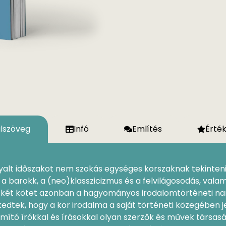
ülszöveg
Infó
Említés
Érté
alt időszakot nem szokás egy­séges korszaknak tekinteni.
 a barokk, a (neo)klasszicizmus és a felvilágosodás, vala
 két kötet azonban a hagyomá­nyos irodalomtörténeti narr
kedtek, hogy a kor irodalma a saját történeti közegében 
mító írókkal és írásokkal olyan szerzők és művek társasá