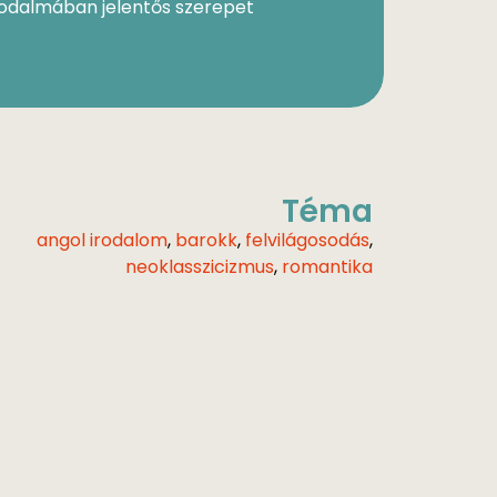
irodalmában jelentős szerepet
Téma
angol irodalom
,
barokk
,
felvilágosodás
,
neoklasszicizmus
,
romantika