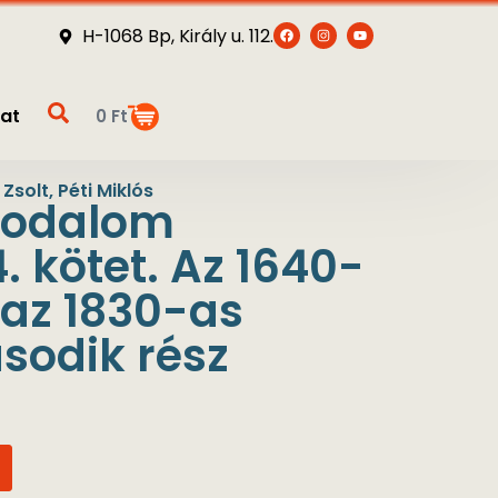
H-1068 Bp, Király u. 112.
at
0
Ft
Zsolt
,
Péti Miklós
irodalom
. kötet. Az 1640-
 az 1830-as
sodik rész