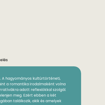
kelés
 A hagyo­mányos kultúrtörténeti,
mint a romantika irodalmaként vol­na
atívákra adott reflexiókkal szolgál.
jelenjen meg. Ezért ebben a két
gában találkozik, akik és amelyek