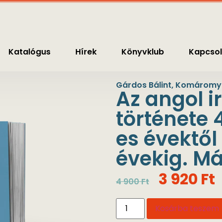
nyvklub
Kapcsolat
0
Ft
Katalógus
Hírek
Könyvklub
Kapcsol
Gárdos Bálint
,
Komáromy 
Az angol 
története 4
es évektől
évekig. Má
3 920
Ft
4 900
Ft
Kosárba teszem