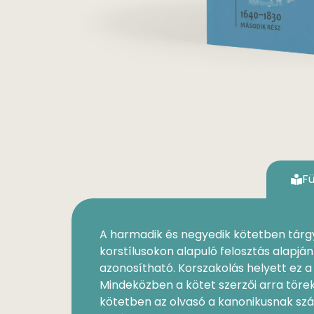
F
A harmadik és negyedik kötetben tárgy
korstílusokon alapuló felosztás alapján
azonosítható. Korszakolás helyett ez a
Mindeköz­ben a kötet szerzői arra töre
kötetben az olvasó a kanoni­kusnak szá