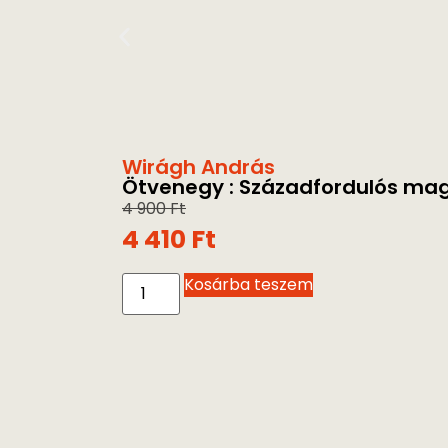
Wirágh András
Ötvenegy : Századfordulós magy
4 900
Ft
4 410
Ft
Kosárba teszem