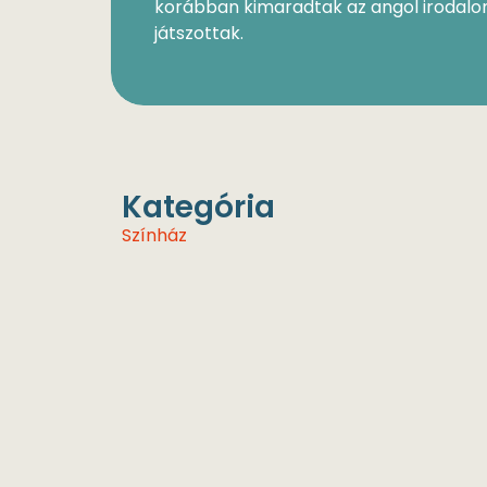
korábban kimaradtak az angol irodalom
játszottak.
Kategória
Színház