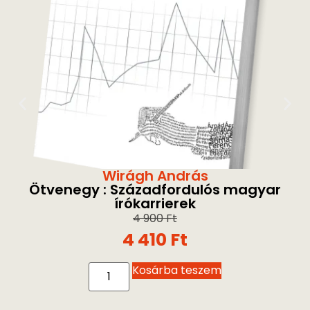
Wirágh András
Ötvenegy : Századfordulós magyar
írókarrierek
4 900
Ft
4 410
Ft
Kosárba teszem