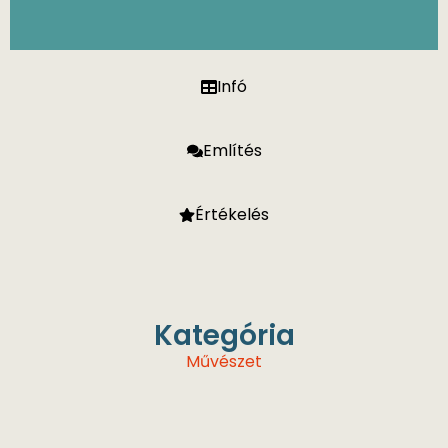
Infó
Említés
Értékelés
Kategória
Művészet