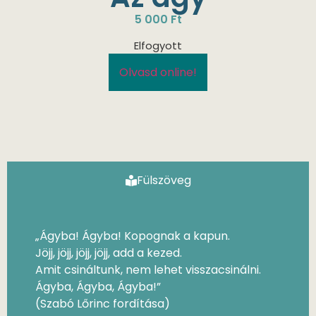
5 000
Ft
Elfogyott
Olvasd online!
Fülszöveg
„Ágyba! Ágyba! Kopognak a kapun.
Jöjj, jöjj, jöjj, jöjj, add a kezed.
Amit csináltunk, nem lehet visszacsinálni.
Ágyba, Ágyba, Ágyba!”
(Szabó Lőrinc fordítása)