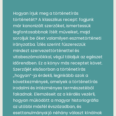
Hogyan írjuk meg a történetírás
történetét? A klasszikus recept: fog­junk
már kanonizált szerzőket, ismer­tessük
legfontosabbnak ítélt művei­ket, majd
soroljuk be őket valamilyen eszmetörténeti
irányzatba. Ízlés szerint fűszerezzük
mindezt szerve­zettörténettel és
vitabeszámolókkal, végül tálaljuk az egészet
időrendben. Ez a könyv más receptet követ.
Szerzőjét elsősorban a történetírás
„hogyan”-ja érdekli, leginkább azok a
következmények, amelyek a tör­ténetírás
irodalmi és intézményes természetéből
fakadnak. Elemzéseit az a kérdés vezérli,
hogyan működött a magyar historiográfia
az utóbbi másfél évszázadban, és
esettanulmányai jó néhány választ kínálnak