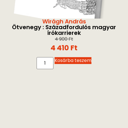
Wirágh András
Ötvenegy : Századfordulós magyar
írókarrierek
4 900
Ft
4 410
Ft
Kosárba teszem