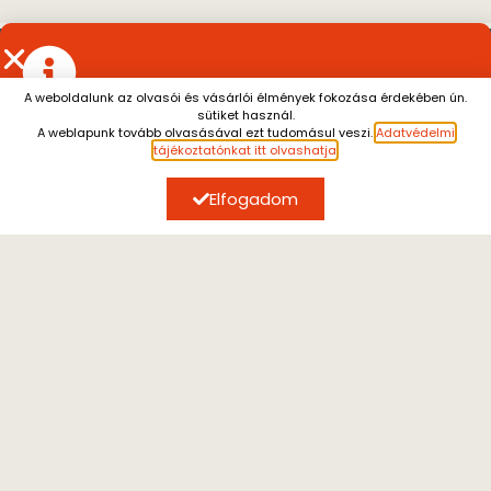
A weboldalunk az olvasói és vásárlói élmények fokozása érdekében ún.
sütiket használ.
Július 13. és augusztus 7. között a személyes átvétel
A weblapunk tovább olvasásával ezt tudomásul veszi.
Adatvédelmi
szünetel.
A július 10. után leadott rendeléseket
SZERZŐK, AKIK ÉRDEKELHETIK
tájékoztatónkat itt olvashatja
.
augusztus 10. után tudjuk küldeni.
Megértésüket
köszönjük.
Elfogadom