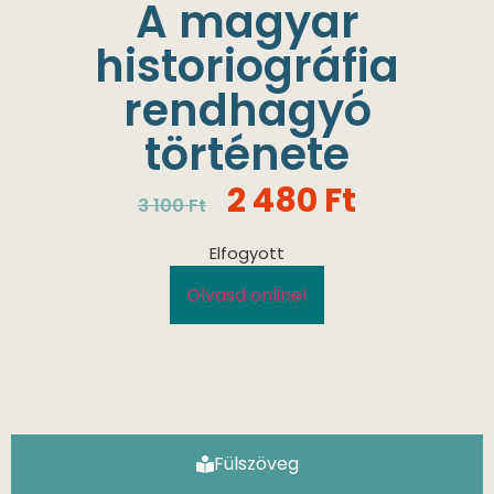
A magyar
historiográfia
rendhagyó
története
2 480
Ft
3 100
Ft
Elfogyott
Olvasd online!
Fülszöveg