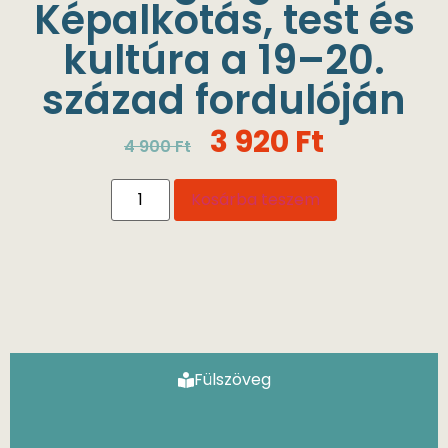
Képalkotás, test és
kultúra a 19–20.
század fordulóján
3 920
Ft
4 900
Ft
Kosárba teszem
Fülszöveg