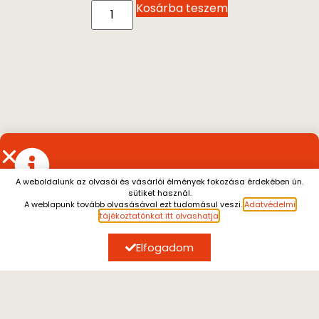
Kosárba teszem
A weboldalunk az olvasói és vásárlói élmények fokozása érdekében ún.
sütiket használ.
Július 13. és augusztus 7. között a személyes átvétel
A weblapunk tovább olvasásával ezt tudomásul veszi.
Adatvédelmi
szünetel.
A július 10. után leadott rendeléseket
tájékoztatónkat itt olvashatja
.
augusztus 10. után tudjuk küldeni.
Megértésüket
köszönjük.
Elfogadom
SZERZŐK, AKIK ÉRDEKELHETIK