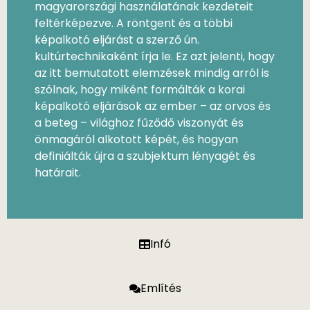
magyarországi használatának kezdeteit
feltérképezve. A röntgent és a többi
képalkotó eljárást a szerző ún.
kultúrtechnikaként írja le. Ez azt jelenti, hogy
az itt bemutatott elemzések mindig arról is
szólnak, hogy miként formálták a korai
képalkotó eljárások az ember – az orvos és
a beteg – világhoz fűződő viszonyát és
önmagáról alkotott képét, és hogyan
definiálták újra a szubjektum lényagét és
határait.
Infó
Említés