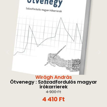
Wirágh András
Ötvenegy : Századfordulós magyar
írókarrierek
4 900
Ft
4 410
Ft