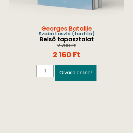
Georges Bataille
Szabó László
(fordító)
Belső tapasztalat
2 700
Ft
2 160
Ft
Olvasd online!