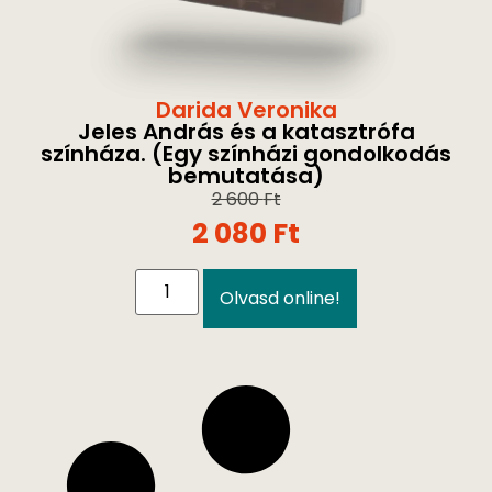
Darida Veronika
Jeles András és a katasztrófa
színháza. (Egy színházi gondolkodás
bemutatása)
2 600
Ft
2 080
Ft
Olvasd online!