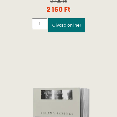
2 700
Ft
2 160
Ft
Olvasd online!