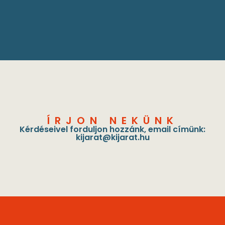
ÍRJON NEKÜNK
Kérdéseivel forduljon hozzánk, email címünk:
kijarat@kijarat.hu