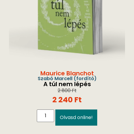
Maurice Blanchot
Szabó Marcell
(fordító)
A túl nem lépés
2 800
Ft
2 240
Ft
Olvasd online!