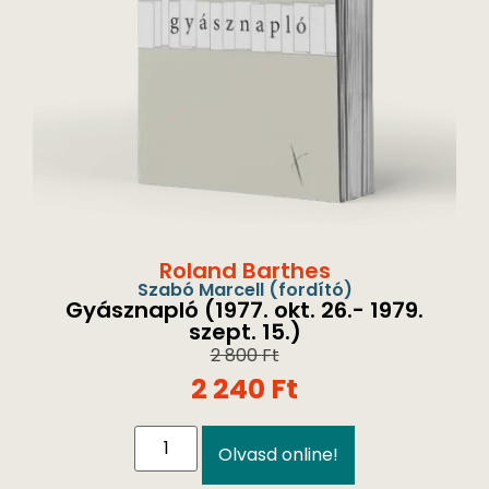
Roland Barthes
Szabó Marcell
(fordító)
Gyásznapló (1977. okt. 26.- 1979.
szept. 15.)
2 800
Ft
2 240
Ft
Olvasd online!