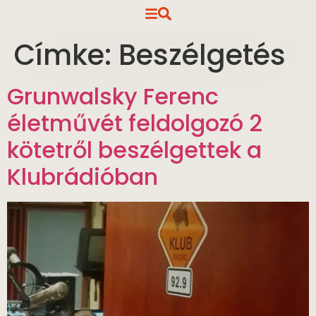
Címke:
Beszélgetés
Grunwalsky Ferenc
életművét feldolgozó 2
kötetről beszélgettek a
Klubrádióban