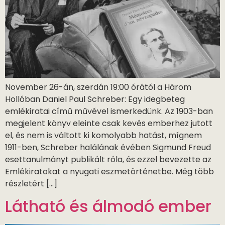
November 26-án, szerdán 19:00 órától a Három
Hollóban Daniel Paul Schreber: Egy idegbeteg
emlékiratai című művével ismerkedünk. Az 1903-ban
megjelent könyv eleinte csak kevés emberhez jutott
el, és nem is váltott ki komolyabb hatást, mígnem
1911-ben, Schreber halálának évében Sigmund Freud
esettanulmányt publikált róla, és ezzel bevezette az
Emlékiratokat a nyugati eszmetörténetbe. Még több
részletért […]
Látható és álmodó ember