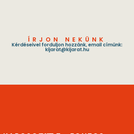
ÍRJON NEKÜNK
Kérdéseivel forduljon hozzánk, email címünk:
kijarat@kijarat.hu