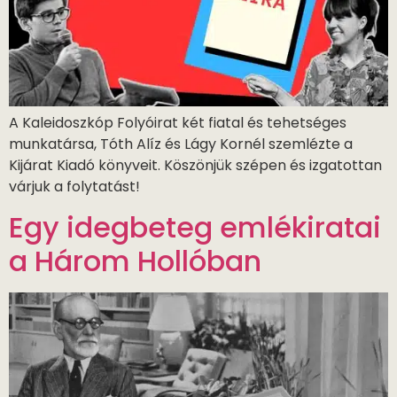
A Kaleidoszkóp Folyóirat két fiatal és tehetséges
munkatársa, Tóth Alíz és Lágy Kornél szemlézte a
Kijárat Kiadó könyveit. Köszönjük szépen és izgatottan
várjuk a folytatást!
Egy idegbeteg emlékiratai
a Három Hollóban