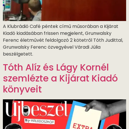
A Klubrádió Café péntek című műsorában a Kijárat
Kiadó kiadásában frissen megjelent, Grunwalsky
Ferenc életművét feldolgozó 2 kötetről Tóth Judittal,
Grunwalsky Ferenc özvegyével Váradi Júlia
beszélgetett.
Tóth Alíz és Lágy Kornél
szemlézte a Kijárat Kiadó
könyveit