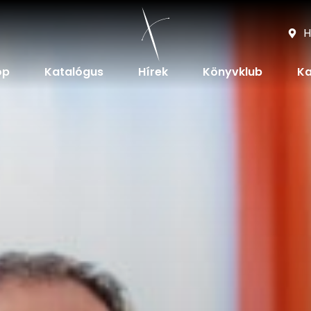
H
op
Katalógus
Hírek
Könyvklub
Ka