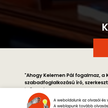
K
"Ahogy Kelemen Pál fogalmaz, a Ki
szabadfoglalkozású író, szerkeszt
időszakban, nem sokkal a rendsz
abban is, hogy a kulturális életet 
A weboldalunk az olvasói és 
Júli
időszak volt! A csodálatos kilencv
A weblapunk tovább olvasásá