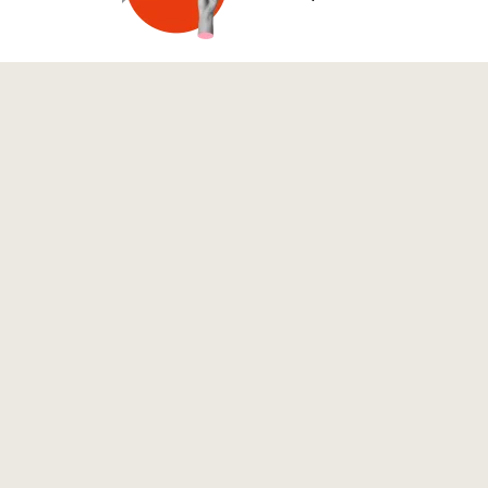
10.
Nem tipikusan terézvárosi a történet, de azt
kül
kötött ki. Születésnapi ünnepséget is itt, a 
Lövölde tér sarkán, saját otthonában „rende
ünnepség nyilvános, minden érdeklődőt szere
közérthető ökológia vagy Egy idegbeteg eml
Teljes cikk itt olvasható