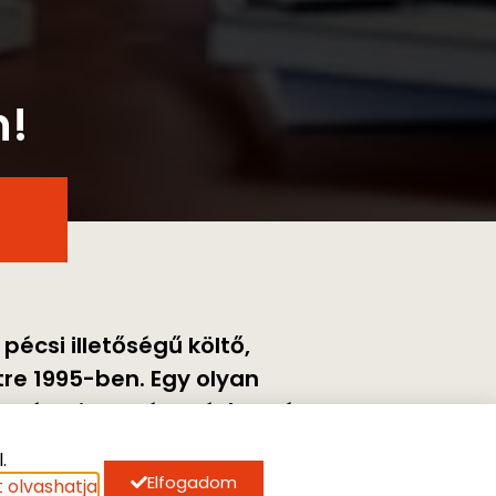
n!
pécsi illetőségű költő,
tre 1995-ben. Egy olyan
még hitt a változásban, így
li Kelemen Pál –, fantasztikus
.
A július
Elfogadom
 olvashatja
.