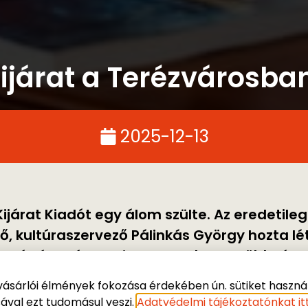
ijárat a Terézvárosba
2025-12-13
járat Kiadót egy álom szülte. Az eredetileg 
ő, kultúraszervező Pálinkás György hozta lé
erváltás után, amikor az emberek többsége 
fel lehet pezsdíteni. „Fel is pezsdült – mesé
vásárlói élmények fokozása érdekében ún. sütiket használ
us 13. és augusztus 7. között a személyes átvétel szünetel.
enes évek..."
val ezt tudomásul veszi.
Adatvédelmi tájékoztatónkat itt