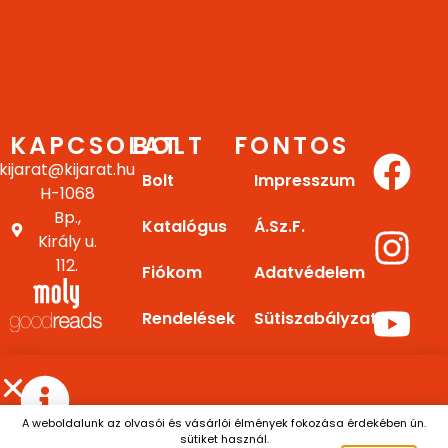
KAPCSOLAT
BOLT
FONTOS
kijarat@kijarat.hu
Bolt
Impresszum
H-1068
Bp.,
Katalógus
Á.Sz.F.
Király u.
112.
Fiókom
Adatvédelem
Rendelések
Sütiszabályzat
Letöltések
Gy.I.K.
E-
Kapcsolat
A weboldalunk az olvasói és vásárlói élmények fokozása érdekében ún.
könyv
sütiket használ.
Július 13. és augusztus 7. között a személyes átvétel